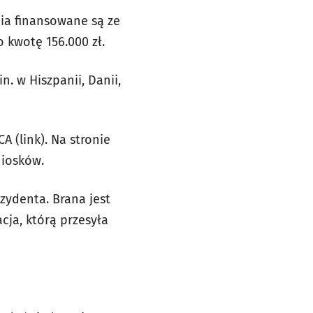
dia finansowane są ze
 kwotę 156.000 zł.
. w Hiszpanii, Danii,
 (link). Na stronie
niosków.
ydenta. Brana jest
ja, którą przesyła