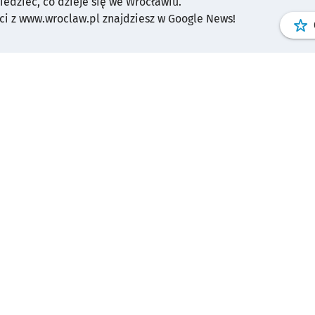
wiedzieć, co dzieje się we Wrocławiu.
i z www.wroclaw.pl znajdziesz w Google News!