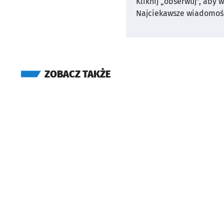
Kliknij „obserwuj”, aby 
Najciekawsze wiadomośc
ZOBACZ TAKŻE