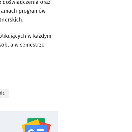
e doświadczenia oraz
w ramach programów
nerskich.
aplikujących w każdym
sób, a w semestrze
nia