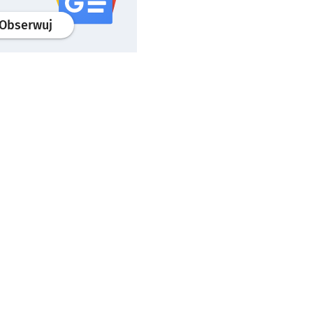
profil
google news
serwisu wroclaw.pl
Obserwuj