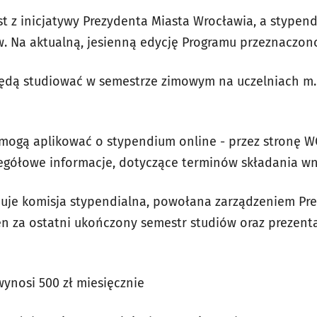
st z inicjatywy Prezydenta Miasta Wrocławia, a stypen
 Na aktualną, jesienną edycję Programu przeznaczono
ędą studiować w semestrze zimowym na uczelniach m.in
ogą aplikować o stypendium online - przez stronę WCA
egółowe informacje, dotyczące terminów składania w
je komisja stypendialna, powołana zarządzeniem Prez
 za ostatni ukończony semestr studiów oraz prezentac
ynosi 500 zł miesięcznie