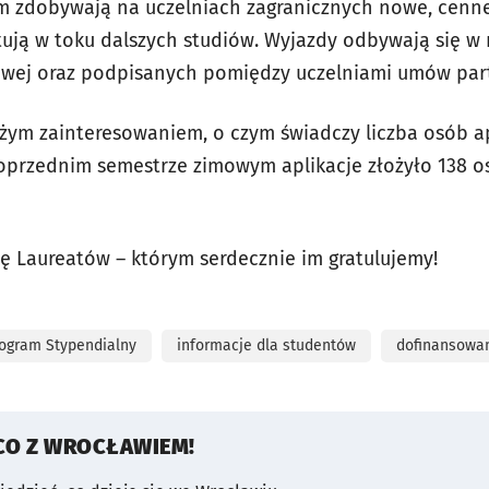
um zdobywają na uczelniach zagranicznych nowe, cenn
tują w toku dalszych studiów. Wyjazdy odbywają się 
ej oraz podpisanych pomiędzy uczelniami umów part
użym zainteresowaniem, o czym świadczy liczba osób 
przednim semestrze zimowym aplikacje złożyło 138 o
tę Laureatów – którym serdecznie im gratulujemy!
rogram Stypendialny
informacje dla studentów
dofinansowa
CO Z WROCŁAWIEM!