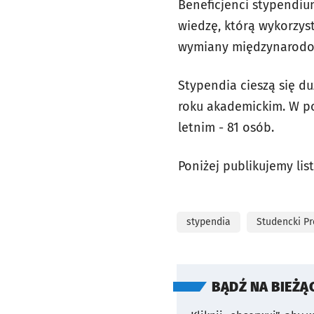
Beneficjenci stypendi
wiedzę, którą wykorzys
wymiany międzynarodow
Stypendia cieszą się d
roku akademickim. W po
letnim - 81 osób.
Poniżej publikujemy lis
stypendia
Studencki P
BĄDŹ NA BIEŻĄ