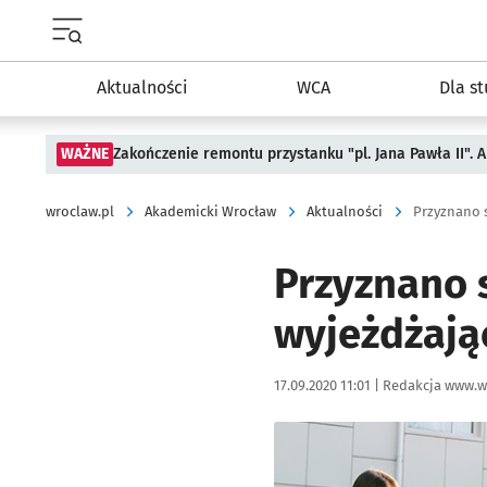
Menu główne portalu wroclaw.pl
Aktualności
WCA
Dla s
WAŻNE
Zakończenie remontu przystanku "pl. Jana Pawła II".
wroclaw.pl
Akademicki Wrocław
Aktualności
Przyznano 
wyjeżdżają
Data publikacji:
Autor:
17.09.2020 11:01 |
Redakcja www.w
Kliknij, aby powiększyć