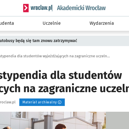
Serwis informacyjny wroclaw.pl podserwis: Akade
tudenta
Uczelnie
Wydarzenia
 Autobusy będą się tam znowu zatrzymywać
Przyznano stypendia dla studentów wyjeżdżających na zagraniczne uczelnie
stypendia dla studentów
cych na zagraniczne uczel
roclaw.pl
Materiał archiwalny