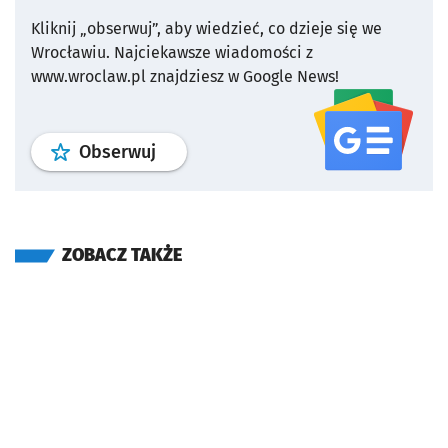
Kliknij „obserwuj”, aby wiedzieć, co dzieje się we
Wrocławiu.
Najciekawsze wiadomości z
www.wroclaw.pl znajdziesz w Google News!
profil
google news
serwisu wroclaw
Obserwuj
ZOBACZ TAKŻE