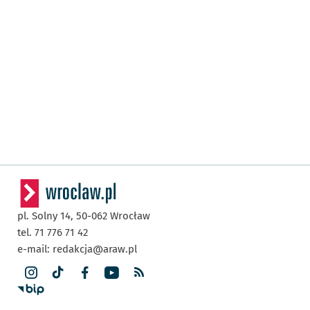
pl. Solny 14,
50-062
Wrocław
tel. 71 776 71 42
e-mail:
redakcja@araw.pl