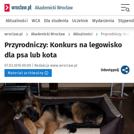
Serwis informacyjny wroclaw.pl podserwis: Akademicki Wro
Men
Aktualności
WCA
Dla studenta
Uczelnie
Wydarzenia
Stypend
wroclaw.pl
Akademicki Wrocław
Aktualności
Przyrodniczy: Konku
Przyrodniczy: Konkurs na legowisko
dla psa lub kota
Data publikacji:
Autor:
07.03.2016 00:00 |
Redakcja www.wroclaw.pl
artykuł
Udostępnij
Materiał archiwalny
Kliknij, aby powiększyć