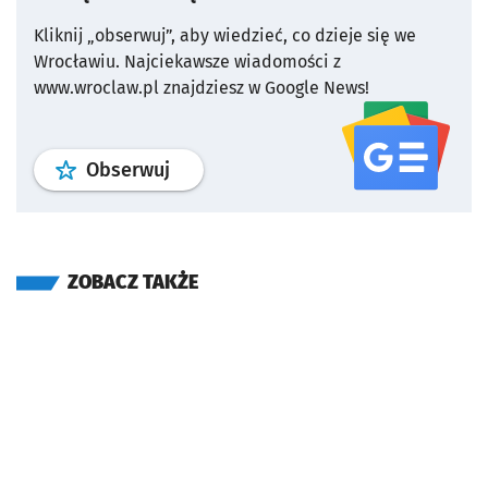
Kliknij „obserwuj”, aby wiedzieć, co dzieje się we
Wrocławiu.
Najciekawsze wiadomości z
www.wroclaw.pl znajdziesz w Google News!
profil
google news
serwisu wroclaw
Obserwuj
ZOBACZ TAKŻE