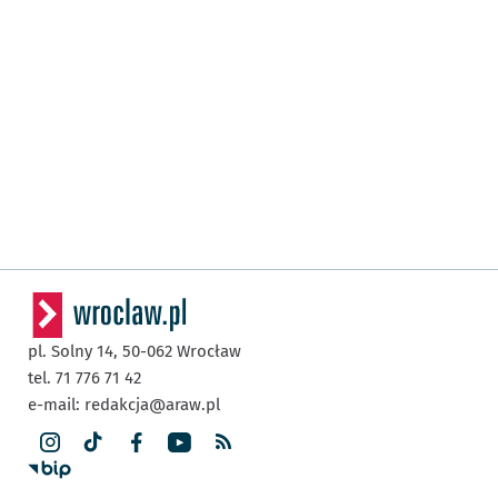
pl. Solny 14,
50-062
Wrocław
tel. 71 776 71 42
e-mail:
redakcja@araw.pl