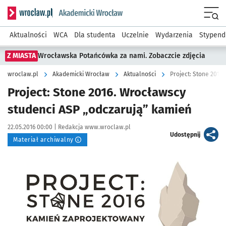
Serwis informacyjny wroclaw.pl podserwis: Akademicki Wro
Men
Aktualności
WCA
Dla studenta
Uczelnie
Wydarzenia
Stypend
Z MIASTA
Wrocławska Potańcówka za nami. Zobaczcie zdjęcia
wroclaw.pl
Akademicki Wrocław
Aktualności
Project: Stone 2016
Project: Stone 2016. Wrocławscy
studenci ASP „odczarują” kamień
Data publikacji:
Autor:
22.05.2016 00:00 |
Redakcja www.wroclaw.pl
artykuł
Udostępnij
Materiał archiwalny
Kliknij, aby powiększyć