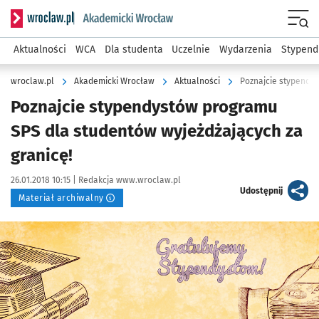
Serwis informacyjny wroclaw.pl podserwis: Akademicki Wro
Men
Aktualności
WCA
Dla studenta
Uczelnie
Wydarzenia
Stypend
wroclaw.pl
Akademicki Wrocław
Aktualności
Poznajcie stypendys
Poznajcie stypendystów programu
SPS dla studentów wyjeżdżających za
granicę!
Data publikacji:
Autor:
26.01.2018 10:15 |
Redakcja www.wroclaw.pl
artykuł
Udostępnij
Materiał archiwalny
Kliknij, aby powiększyć