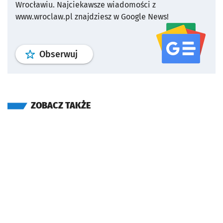
Wrocławiu.
Najciekawsze wiadomości z
www.wroclaw.pl znajdziesz w Google News!
profil
google news
serwisu wroclaw
Obserwuj
ZOBACZ TAKŻE