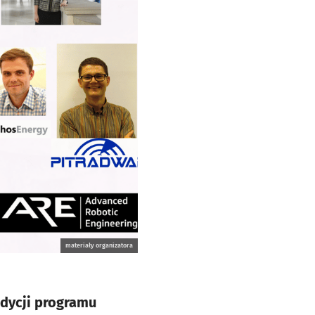
materiały organizatora
edycji programu