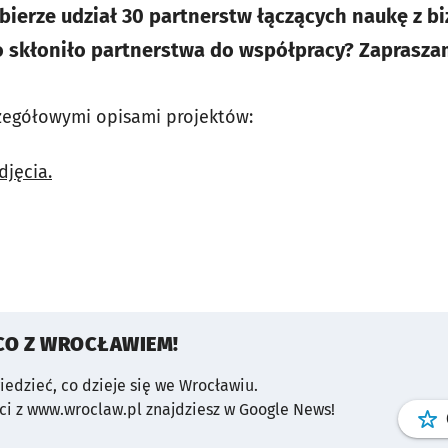
bierze udział 30 partnerstw łączących naukę z b
o skłoniło partnerstwa do współpracy? Zapraszam
czegółowymi opisami projektów:
djęcia.
CO Z WROCŁAWIEM!
wiedzieć, co dzieje się we Wrocławiu.
i z www.wroclaw.pl znajdziesz w Google News!