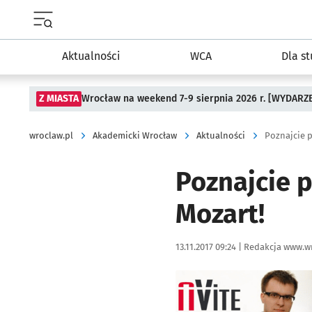
Menu główne portalu wroclaw.pl
Aktualności
WCA
Dla s
Z MIASTA
Wrocław na weekend 7-9 sierpnia 2026 r. [WYDARZ
wroclaw.pl
Akademicki Wrocław
Aktualności
Poznajcie p
Poznajcie 
Mozart!
Data publikacji:
Autor:
13.11.2017 09:24 |
Redakcja www.wr
Kliknij, aby powiększyć