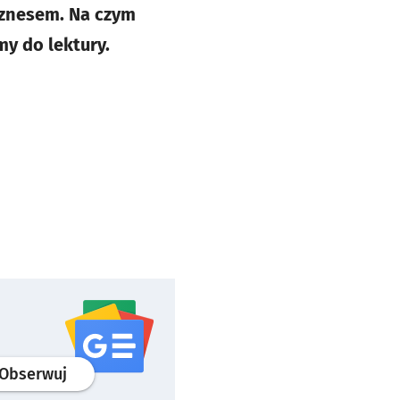
iznesem. Na czym
y do lektury.
profil
google news
serwisu wroclaw.pl
Obserwuj