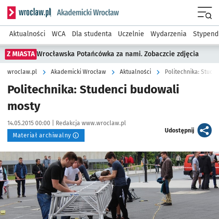
Serwis informacyjny wroclaw.pl podserwis: Akademicki Wro
Men
Aktualności
WCA
Dla studenta
Uczelnie
Wydarzenia
Stypend
Z MIASTA
Wrocławska Potańcówka za nami. Zobaczcie zdjęcia
wroclaw.pl
Akademicki Wrocław
Aktualności
Politechnika: Stude
Politechnika: Studenci budowali
mosty
Data publikacji:
Autor:
14.05.2015 00:00 |
Redakcja www.wroclaw.pl
artykuł
Udostępnij
Materiał archiwalny
Kliknij, aby powiększyć