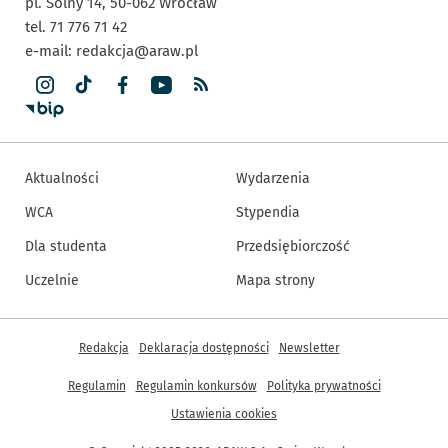
pl. Solny 14,
50-062
Wrocław
tel. 71 776 71 42
e-mail:
redakcja@araw.pl
Aktualności
Wydarzenia
WCA
Stypendia
Dla studenta
Przedsiębiorczość
Uczelnie
Mapa strony
Inne informacje
Redakcja
Deklaracja dostępności
Newsletter
Regulamin
Regulamin konkursów
Polityka prywatności
Ustawienia cookies