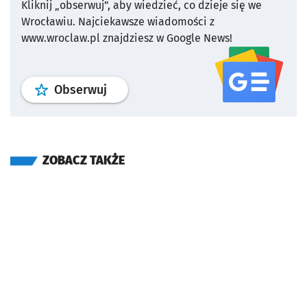
Kliknij „obserwuj”, aby wiedzieć, co dzieje się we
Wrocławiu.
Najciekawsze wiadomości z
www.wroclaw.pl znajdziesz w Google News!
profil
google news
serwisu wroclaw
Obserwuj
ZOBACZ TAKŻE