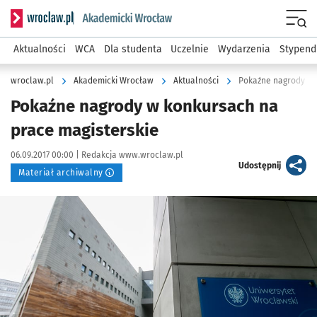
Serwis informacyjny wroclaw.pl podserwis: Akademicki Wro
Men
Aktualności
WCA
Dla studenta
Uczelnie
Wydarzenia
Stypend
wroclaw.pl
Akademicki Wrocław
Aktualności
Pokaźne nagrody w 
Pokaźne nagrody w konkursach na
prace magisterskie
Data publikacji:
Autor:
06.09.2017 00:00 |
Redakcja www.wroclaw.pl
artykuł
Udostępnij
Materiał archiwalny
Kliknij, aby powiększyć