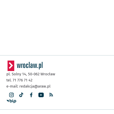
pl. Solny 14,
50-062
Wrocław
tel. 71 776 71 42
e-mail:
redakcja@araw.pl