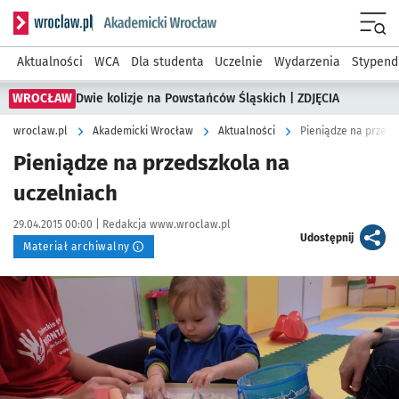
Serwis informacyjny wroclaw.pl podserwis: Akademicki Wro
Men
Aktualności
WCA
Dla studenta
Uczelnie
Wydarzenia
Stypend
WROCŁAW
Dwie kolizje na Powstańców Śląskich | ZDJĘCIA
wroclaw.pl
Akademicki Wrocław
Aktualności
Pieniądze na przeds
Pieniądze na przedszkola na
uczelniach
Data publikacji:
Autor:
29.04.2015 00:00 |
Redakcja www.wroclaw.pl
artykuł
Udostępnij
Materiał archiwalny
Kliknij, aby powiększyć