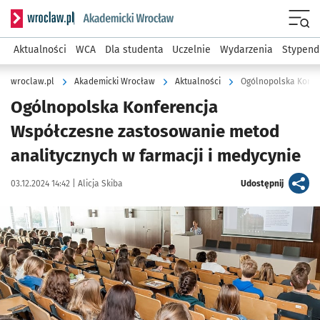
Serwis informacyjny wroclaw.pl podserwis: Akademicki Wro
Men
Aktualności
WCA
Dla studenta
Uczelnie
Wydarzenia
Stypend
wroclaw.pl
Akademicki Wrocław
Aktualności
Ogólnopolska Konf
Ogólnopolska Konferencja
Współczesne zastosowanie metod
analitycznych w farmacji i medycynie
Data publikacji:
Autor:
artykuł
03.12.2024 14:42 |
Alicja Skiba
Udostępnij
Kliknij, aby powiększyć