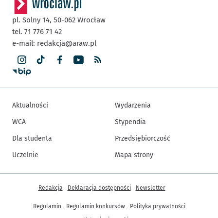
pl. Solny 14,
50-062
Wrocław
tel. 71 776 71 42
e-mail:
redakcja@araw.pl
Aktualności
Wydarzenia
WCA
Stypendia
Dla studenta
Przedsiębiorczość
Uczelnie
Mapa strony
Inne informacje
Redakcja
Deklaracja dostępności
Newsletter
Regulamin
Regulamin konkursów
Polityka prywatności