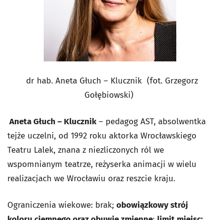
dr hab. Aneta Głuch – Klucznik (fot. Grzegorz
Gołębiowski)
Aneta Głuch – Klucznik
– pedagog AST, absolwentka
tejże uczelni, od 1992 roku aktorka Wrocławskiego
Teatru Lalek, znana z niezliczonych ról we
wspomnianym teatrze, reżyserka animacji w wielu
realizacjach we Wrocławiu oraz reszcie kraju.
Ograniczenia wiekowe: brak;
obowiązkowy strój
koloru ciemnego oraz obuwie zmienne
;
limit miejsc: