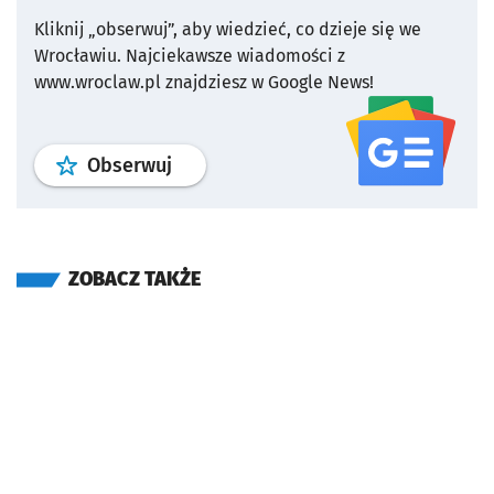
Kliknij „obserwuj”, aby wiedzieć, co dzieje się we
Wrocławiu.
Najciekawsze wiadomości z
www.wroclaw.pl znajdziesz w Google News!
profil
google news
serwisu wroclaw
Obserwuj
ZOBACZ TAKŻE