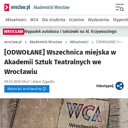
Serwis informacyjny wroclaw.pl podserwis: Akademicki Wro
Men
Aktualności
WCA
Dla studenta
Uczelnie
Wydarzenia
Stypend
WROCŁAW
Wypadek autobusu i taksówki na Al. Krzywoustego
wroclaw.pl
Akademicki Wrocław
Aktualności
[ODWOŁANE] Wszechn
[ODWOŁANE] Wszechnica miejska w
Akademii Sztuk Teatralnych we
Wrocławiu
Data publikacji:
Autor:
09.03.2020 09:47 |
Adam Żygadło
artykuł
Udostępnij
Materiał archiwalny
Kliknij, aby powiększyć