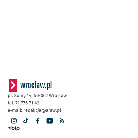
pl. Solny 14,
50-062
Wrocław
tel. 71 776 71 42
e-mail:
redakcja@araw.pl