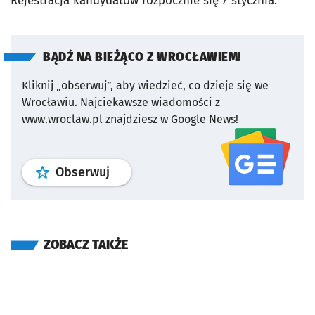
Rejestracja kandydatów rozpocznie się 7 stycznia.
BĄDŹ NA BIEŻĄCO Z WROCŁAWIEM!
Kliknij „obserwuj”, aby wiedzieć, co dzieje się we
Wrocławiu.
Najciekawsze wiadomości z
www.wroclaw.pl znajdziesz w Google News!
profil
google news
serwisu wroclaw
Obserwuj
ZOBACZ TAKŻE