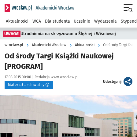
Serwis informacyjny wroclaw.pl podserwis: Akademicki Wro
Men
Aktualności
WCA
Dla studenta
Uczelnie
Wydarzenia
Stypend
UWAGA!
Utrudnienia na skrzyżowaniu Ślężnej i Wiśniowej
wroclaw.pl
Akademicki Wrocław
Aktualności
Od środy Targi Ksią
Od środy Targi Książki Naukowej
[PROGRAM]
Data publikacji:
Autor:
17.03.2015 00:00 |
Redakcja www.wroclaw.pl
artykuł
Udostępnij
Materiał archiwalny
Kliknij, aby powiększyć