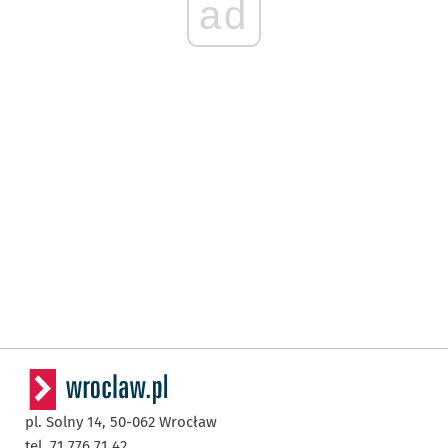
ad
pl. Solny 14,
50-062
Wrocław
tel. 71 776 71 42