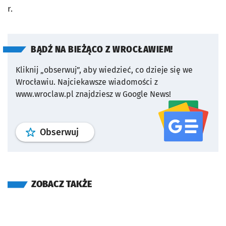
r.
BĄDŹ NA BIEŻĄCO Z WROCŁAWIEM!
Kliknij „obserwuj”, aby wiedzieć, co dzieje się we
Wrocławiu.
Najciekawsze wiadomości z
www.wroclaw.pl znajdziesz w Google News!
profil
google news
serwisu wroclaw
Obserwuj
ZOBACZ TAKŻE