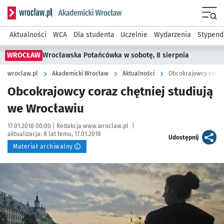
Serwis informacyjny wroclaw.pl podserwis: Akademicki Wro
Men
Aktualności
WCA
Dla studenta
Uczelnie
Wydarzenia
Stypend
WROCŁAW
Wrocławska Potańcówka w sobotę, 8 sierpnia
wroclaw.pl
Akademicki Wrocław
Aktualności
Obcokrajowcy coraz 
Obcokrajowcy coraz chętniej studiują
we Wrocławiu
Data publikacji:
Autor:
17.01.2018 00:00 |
Redakcja www.wroclaw.pl
|
aktualizacja:
8 lat temu, 17.01.2018
artykuł
Udostępnij
Materiał archiwalny
Kliknij, aby powiększyć