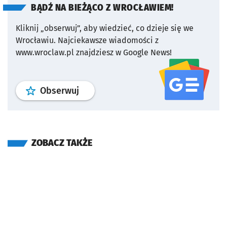
BĄDŹ NA BIEŻĄCO Z WROCŁAWIEM!
Kliknij „obserwuj”, aby wiedzieć, co dzieje się we
Wrocławiu.
Najciekawsze wiadomości z
www.wroclaw.pl znajdziesz w Google News!
profil
google news
serwisu wroclaw
Obserwuj
ZOBACZ TAKŻE