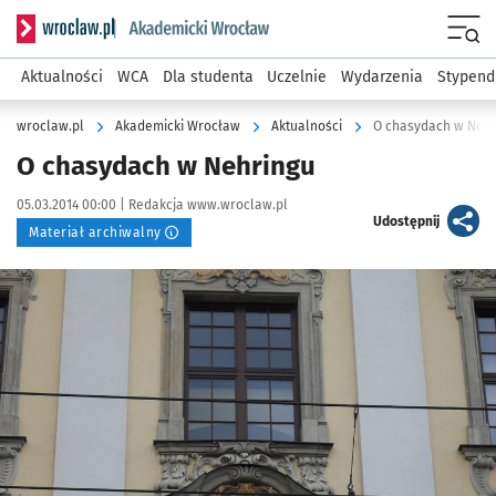
Serwis informacyjny wroclaw.pl podserwis: Akademicki Wro
Men
Aktualności
WCA
Dla studenta
Uczelnie
Wydarzenia
Stypend
wroclaw.pl
Akademicki Wrocław
Aktualności
O chasydach w Nehr
O chasydach w Nehringu
Data publikacji:
Autor:
05.03.2014 00:00 |
Redakcja www.wroclaw.pl
artykuł
Udostępnij
Materiał archiwalny
Kliknij, aby powiększyć