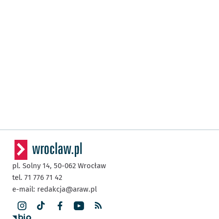
pl. Solny 14,
50-062
Wrocław
tel. 71 776 71 42
e-mail:
redakcja@araw.pl