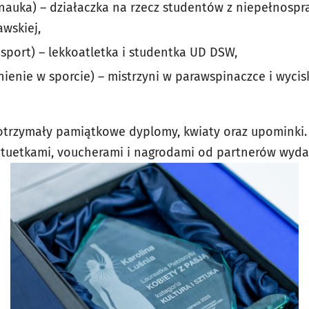
nauka) – działaczka na rzecz studentów z niepełnosp
awskiej,
sport) – lekkoatletka i studentka UD DSW,
nienie w sporcie) – mistrzyni w parawspinaczce i wycis
 otrzymały pamiątkowe dyplomy, kwiaty oraz upominki.
tuetkami, voucherami i nagrodami od partnerów wyda