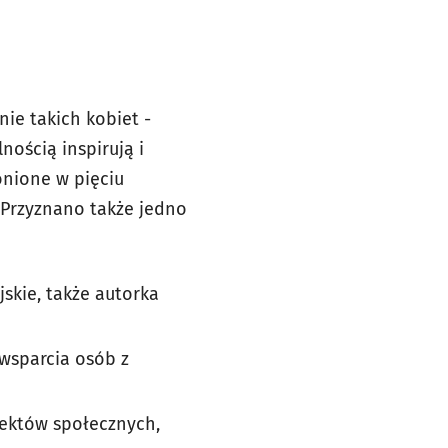
ie takich kobiet -
ością inspirują i
onione w pięciu
. Przyznano także jedno
jskie, także autorka
 wsparcia osób z
ojektów społecznych,