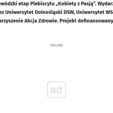
ódzki etap Plebiscytu „Kobiety z Pasją”. Wyda
ez Uniwersytet Dolnośląski DSW, Uniwersytet W
rzyszenie Akcja Zdrowie. Projekt dofinansowany 
REKLAMA
ad