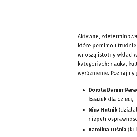
Aktywne, zdeterminow
które pomimo utrudnie
wnoszą istotny wkład w
kategoriach: nauka, kul
wyróżnienie. Poznajmy j
Dorota Damm-Para
książek dla dzieci,
Nina Hutnik
(działa
niepełnosprawnoś
Karolina Luśnia
(ku