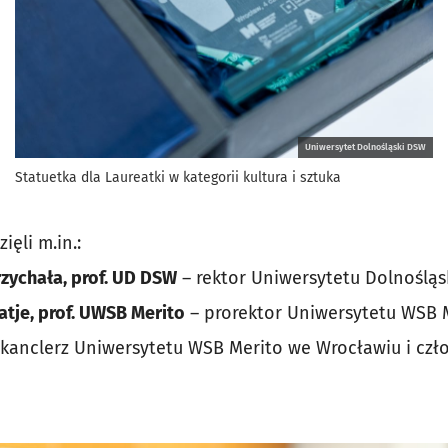
Uniwersytet Dolnośląski DSW
Statuetka dla Laureatki w kategorii kultura i sztuka
ięli m.in.:
rzychała, prof. UD DSW
– rektor Uniwersytetu Dolnoślą
atje, prof. UWSB Merito
– prorektor Uniwersytetu WSB 
kanclerz Uniwersytetu WSB Merito we Wrocławiu i czło