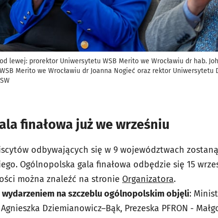
 od lewej: prorektor Uniwersytetu WSB Merito we Wrocławiu dr hab. Jo
 WSB Merito we Wrocławiu dr Joanna Nogieć oraz rektor Uniwersytetu 
DSW
la finałowa już we wrześniu
biscytów odbywających się w 9 województwach zostaną
iego. Ogólnopolska gala finałowa odbędzie się 15 wrze
tości można znaleźć na stronie
Organizatora
.
 wydarzeniem na szczeblu ogólnopolskim objęli
: Minis
dr Agnieszka Dziemianowicz–Bąk, Prezeska PFRON - Małg