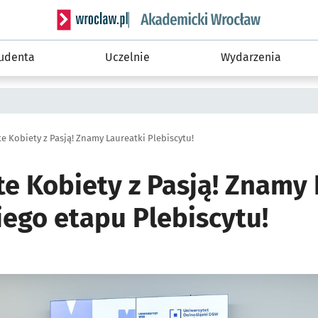
Serwis informacyjny wroclaw.pl podserwis: Akade
tudenta
Uczelnie
Wydarzenia
 Kobiety z Pasją! Znamy Laureatki Plebiscytu!
e Kobiety z Pasją! Znamy 
iego etapu Plebiscytu!