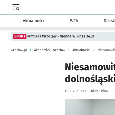
Menu główne portalu wroclaw.pl
Aktualności
WCA
Dla s
SPORT
Panthers Wrocław - Vienna Wikings 34:31
wroclaw.pl
Akademicki Wrocław
Aktualności
Niesamowite
Niesamowit
dolnośląsk
Data publikacji:
Autor:
11.06.2025 10:31 |
Alicja Skiba
Kliknij, aby powiększyć