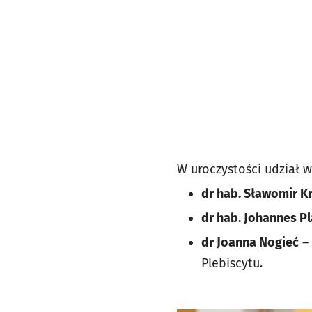
W uroczystości udział wz
dr hab. Sławomir K
dr hab. Johannes Pl
dr Joanna Nogieć
– 
Plebiscytu.