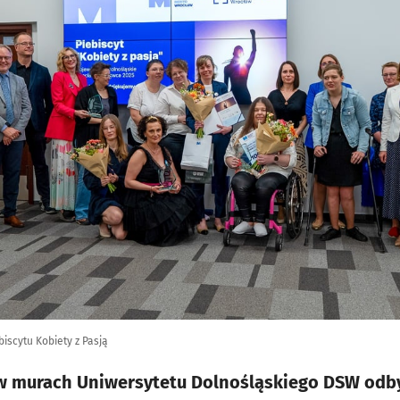
iscytu Kobiety z Pasją
 w murach Uniwersytetu Dolnośląskiego DSW odby