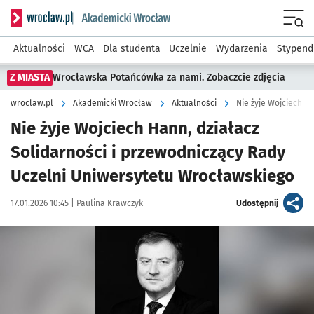
Serwis informacyjny wroclaw.pl podserwis: Akademicki Wro
Men
Aktualności
WCA
Dla studenta
Uczelnie
Wydarzenia
Stypend
Z MIASTA
Wrocławska Potańcówka za nami. Zobaczcie zdjęcia
wroclaw.pl
Akademicki Wrocław
Aktualności
Nie żyje Wojciech H
Nie żyje Wojciech Hann, działacz
Solidarności i przewodniczący Rady
Uczelni Uniwersytetu Wrocławskiego
Data publikacji:
Autor:
artykuł
17.01.2026 10:45 |
Paulina Krawczyk
Udostępnij
Kliknij, aby powiększyć