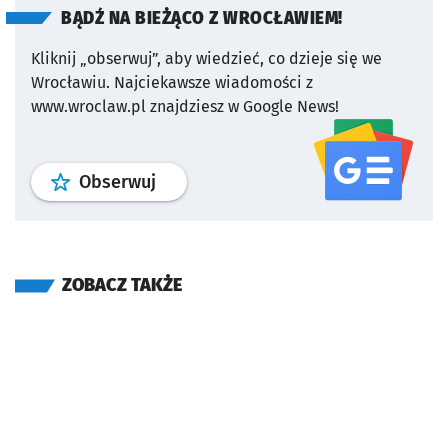
BĄDŹ NA BIEŻĄCO Z WROCŁAWIEM!
Kliknij „obserwuj”, aby wiedzieć, co dzieje się we
Wrocławiu.
Najciekawsze wiadomości z
www.wroclaw.pl znajdziesz w Google News!
profil
google news
serwisu wroclaw
Obserwuj
ZOBACZ TAKŻE