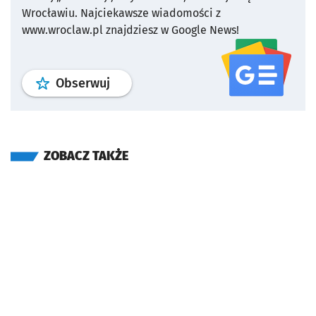
Wrocławiu.
Najciekawsze wiadomości z
www.wroclaw.pl znajdziesz w Google News!
profil
google news
serwisu wroclaw
Obserwuj
ZOBACZ TAKŻE