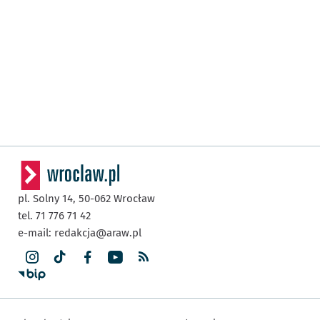
pl. Solny 14,
50-062
Wrocław
tel. 71 776 71 42
e-mail:
redakcja@araw.pl