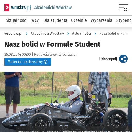
Serwis informacyjny wroclaw.pl podserwis: Akademicki Wro
Men
Aktualności
WCA
Dla studenta
Uczelnie
Wydarzenia
Stypend
wroclaw.pl
Akademicki Wrocław
Aktualności
Nasz bolid w Formu
Nasz bolid w Formule Student
Data publikacji:
Autor:
25.08.2014 00:00 |
Redakcja www.wroclaw.pl
artykuł
Udostępnij
Materiał archiwalny
Kliknij, aby powiększyć
Wrocławianie wyróżnili się podczas zawodów Formula Student w Czechach, fot. Magda Klimek