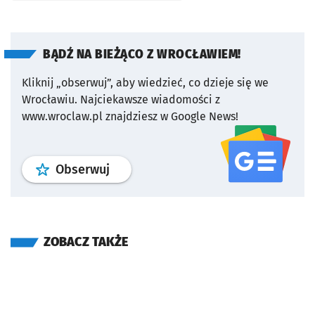
BĄDŹ NA BIEŻĄCO Z WROCŁAWIEM!
Kliknij „obserwuj”, aby wiedzieć, co dzieje się we
Wrocławiu.
Najciekawsze wiadomości z
www.wroclaw.pl znajdziesz w Google News!
profil
google news
serwisu wroclaw
Obserwuj
ZOBACZ TAKŻE