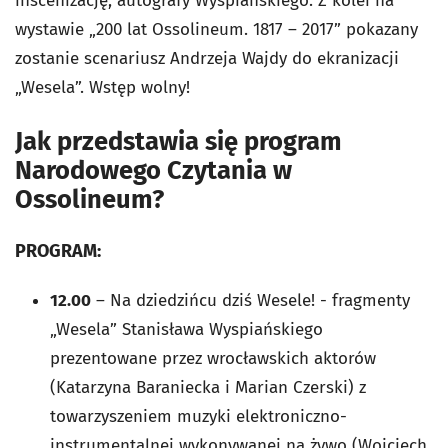
inscenizację, autografy Wyspiańskiego. Z kolei na
wystawie „200 lat Ossolineum. 1817 – 2017” pokazany
zostanie scenariusz Andrzeja Wajdy do ekranizacji
„Wesela”. Wstęp wolny!
Jak przedstawia się program
Narodowego Czytania w
Ossolineum?
PROGRAM:
12.00
–
Na dziedzińcu dziś Wesele!
- fragmenty
„Wesela” Stanisława Wyspiańskiego
prezentowane przez wrocławskich aktorów
(Katarzyna Baraniecka i Marian Czerski) z
towarzyszeniem muzyki elektroniczno-
instrumentalnej wykonywanej na żywo (Wojciech