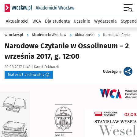
Serwis informacyjny wroclaw.pl podserwis: Akademicki Wro
Men
Aktualności
WCA
Dla studenta
Uczelnie
Wydarzenia
Stypend
wroclaw.pl
Akademicki Wrocław
Aktualności
Narodowe Czytanie w
Narodowe Czytanie w Ossolineum – 2
września 2017, g. 12:00
Data publikacji:
Autor:
30.08.2017 11:48 |
Kamil Eckhardt
artykuł
Udostępnij
Materiał archiwalny
Kliknij, aby powiększyć