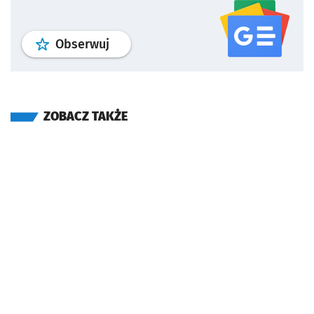
profil
google news
serwisu wroclaw
Obserwuj
ZOBACZ TAKŻE