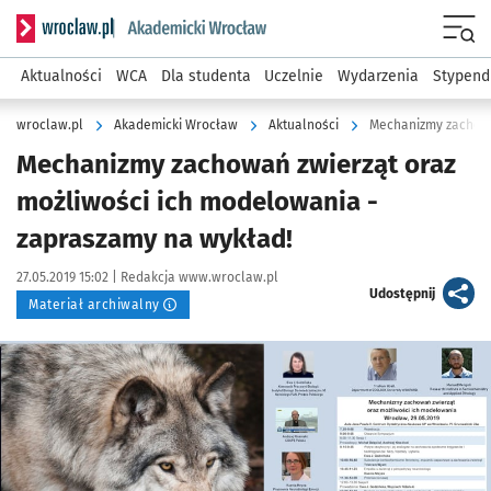
Serwis informacyjny wroclaw.pl podserwis: Akademicki Wro
Men
Aktualności
WCA
Dla studenta
Uczelnie
Wydarzenia
Stypend
wroclaw.pl
Akademicki Wrocław
Aktualności
Mechanizmy zachowań zwierząt oraz
możliwości ich modelowania -
zapraszamy na wykład!
Data publikacji:
Autor:
27.05.2019 15:02 |
Redakcja www.wroclaw.pl
artykuł
Udostępnij
Materiał archiwalny
Kliknij, aby powiększyć