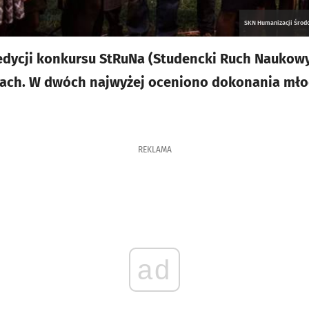
SKN Humanizacji Środow
 edycji konkursu StRuNa (Studencki Ruch Naukow
iach. W dwóch najwyżej oceniono dokonania mł
REKLAMA
ad