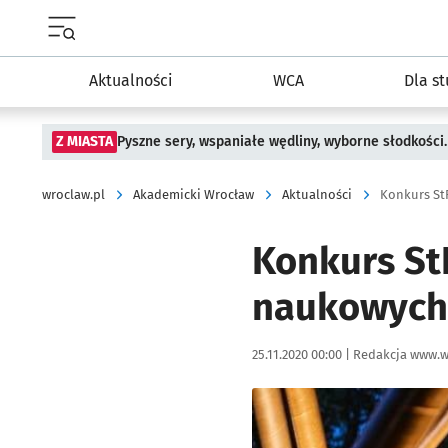
Menu główne portalu wroclaw.pl
Aktualności
WCA
Dla s
Z MIASTA
Pyszne sery, wspaniałe wędliny, wyborne słodkości.
wroclaw.pl
Akademicki Wrocław
Aktualności
Konkurs St
Konkurs St
naukowych
Data publikacji:
Autor:
25.11.2020 00:00 |
Redakcja www.w
Kliknij, aby powiększyć