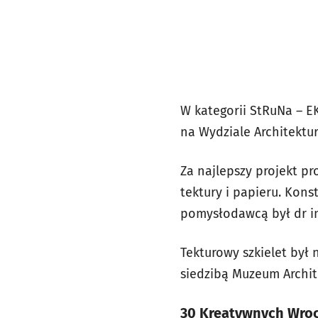
W kategorii StRuNa – E
na Wydziale Architektur
Za najlepszy projekt p
tektury i papieru. Kons
pomysłodawcą był dr inż
Tekturowy szkielet był
siedzibą Muzeum Archit
30 Kreatywnych Wrocł