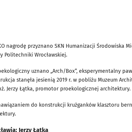
KO nagrodę przyznano SKN Humanizacji Środowiska Miej
y Politechniki Wrocławskiej.
roekologiczny uznano
„Arch/Box”, eksperymentalny pa
trukcja stanęła jesienią 2019 r. w pobliżu Muzeum Archi
. Jerzy Łątka, promotor proekologicznej architektury.
 nawiązaniem do konstrukcji krużganków klasztoru bern
ektury.
awia: Jerzy Łątka