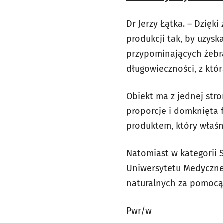
Dr Jerzy Łątka. – Dzięk
produkcji tak, by uzys
przypominających żebra
długowieczności, z któ
Obiekt ma z jednej stro
proporcje i domknięta
produktem, który właśn
Natomiast w kategorii
Uniwersytetu Medyczneg
naturalnych za pomocą e
Pwr/w