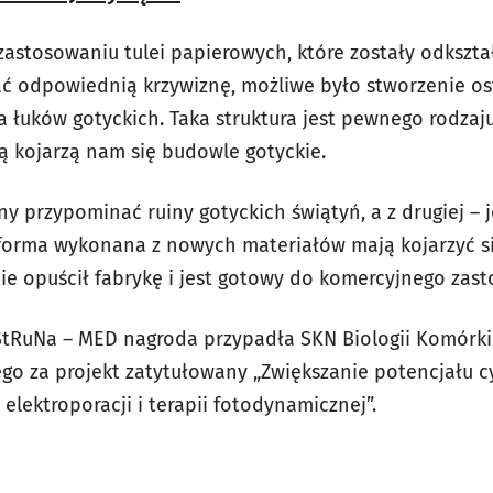
i zastosowaniu tulei papierowych, które zostały odkszt
kać odpowiednią krzywiznę, możliwe było stworzenie o
 łuków gotyckich. Taka struktura jest pewnego rodzaj
rą kojarzą nam się budowle gotyckie.
ny przypominać ruiny gotyckich świątyń, a z drugiej – 
 forma wykonana z nowych materiałów mają kojarzyć s
ie opuścił fabrykę i jest gotowy do komercyjnego zas
 StRuNa – MED nagroda przypadła SKN Biologii Komórk
o za projekt zatytułowany „Zwiększanie potencjału 
lektroporacji i terapii fotodynamicznej”.