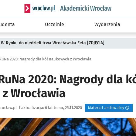
Serwis informacyjny wroclaw.pl podserwis: Akade
tudenta
Uczelnie
Wydarzenia
 W Rynku do niedzieli trwa Wrocławska Feta [ZDJĘCIA]
RuNa 2020: Nagrody dla kół naukowych z Wrocławia
RuNa 2020: Nagrody dla k
 z Wrocławia
roclaw.pl
|
aktualizacja:
6 lat temu, 25.11.2020
Materiał archiwalny