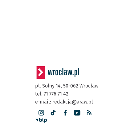
pl. Solny 14,
50-062
Wrocław
tel. 71 776 71 42
e-mail:
redakcja@araw.pl