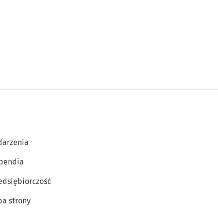
arzenia
pendia
edsiębiorczość
a strony