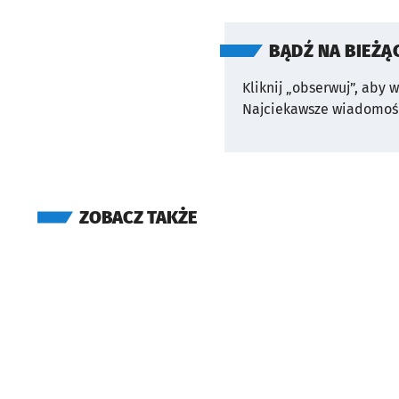
BĄDŹ NA BIEŻĄ
Kliknij „obserwuj”, aby 
Najciekawsze wiadomośc
ZOBACZ TAKŻE