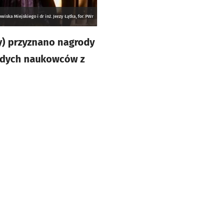
iska Miejskiego i dr inż. Jerzy Łątka, for. PWr
y) przyznano nagrody
odych naukowców z