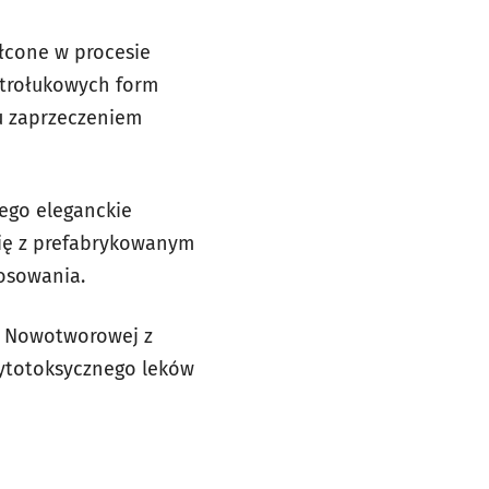
ałcone w procesie
strołukowych form
u zaprzeczeniem
jego eleganckie
ię z prefabrykowanym
tosowania.
i Nowotworowej z
cytotoksycznego leków