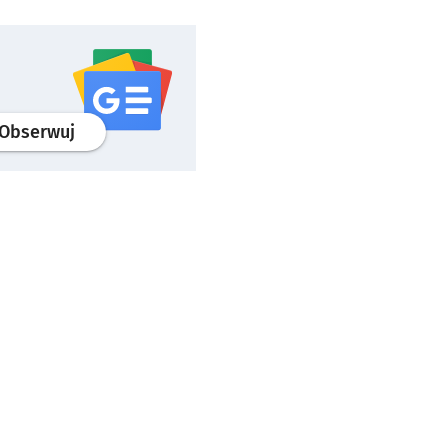
profil
google news
serwisu wroclaw.pl
Obserwuj