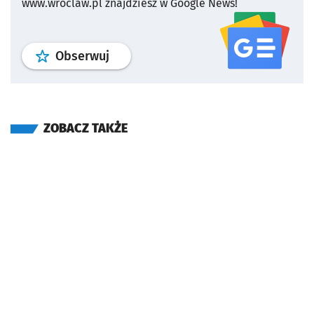
www.wroclaw.pl znajdziesz w Google News!
profil
google news
serwisu wroclaw
Obserwuj
ZOBACZ TAKŻE