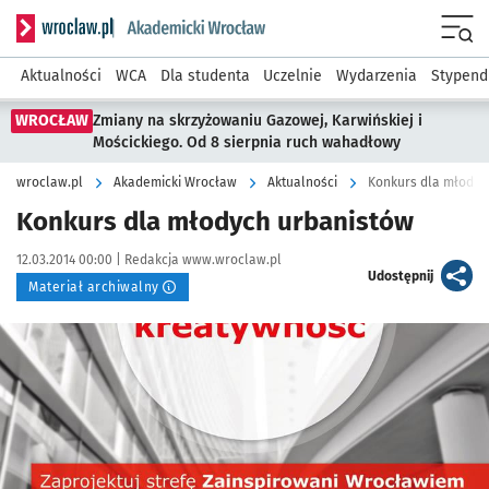
Serwis informacyjny wroclaw.pl podserwis: Akademicki Wro
Men
Aktualności
WCA
Dla studenta
Uczelnie
Wydarzenia
Stypend
WROCŁAW
Zmiany na skrzyżowaniu Gazowej, Karwińskiej i
Mościckiego. Od 8 sierpnia ruch wahadłowy
wroclaw.pl
Akademicki Wrocław
Aktualności
Konkurs dla młodyc
Konkurs dla młodych urbanistów
Data publikacji:
Autor:
12.03.2014 00:00 |
Redakcja www.wroclaw.pl
artykuł
Udostępnij
Materiał archiwalny
Kliknij, aby powiększyć