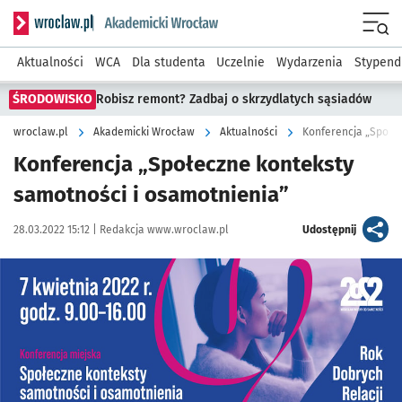
Serwis informacyjny wroclaw.pl podserwis: Akademicki Wro
Men
Aktualności
WCA
Dla studenta
Uczelnie
Wydarzenia
Stypend
ŚRODOWISKO
Robisz remont? Zadbaj o skrzydlatych sąsiadów
wroclaw.pl
Akademicki Wrocław
Aktualności
Konferencja „Społec
Konferencja „Społeczne konteksty
samotności i osamotnienia”
Data publikacji:
Autor:
artykuł
28.03.2022 15:12 |
Redakcja www.wroclaw.pl
Udostępnij
Kliknij, aby powiększyć