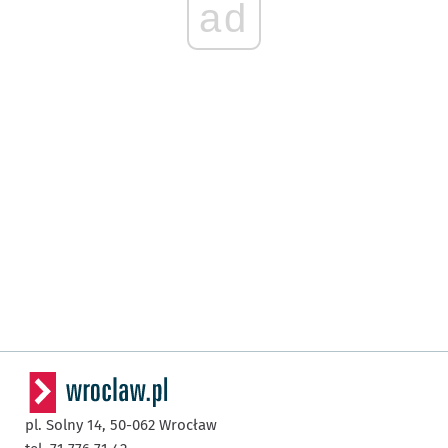
ad
pl. Solny 14,
50-062
Wrocław