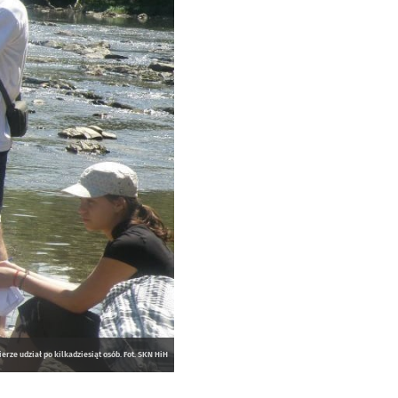
ze udział po kilkadziesiąt osób. Fot. SKN HiH