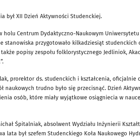
a był XII Dzień Aktywności Studenckiej.
, w holu Centrum Dydaktyczno-Naukowym Uniwersytetu
je stanowiska przygotowało kilkadziesiąt studenckich o
 także popisy zespołu folklorystycznego Jedliniok, Ak
”.
ak, prorektor ds. studenckich i kształcenia, oficjalnie
ł naukowych trudno było się przecisnąć. Dzień Aktywn
enia osób, które miały wyjątkowe osiągniecia w nauce,
ichał Śpitalniak, absolwent Wydziału Inżynierii Kszta
dwa lata był szefem Studenckiego Koła Naukowego Hyd