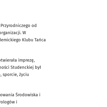
 Przyrodniczego od
rganizacji. W
ademickiego Klubu Tańca
 otwierała imprezę,
ości Studenckiej był
 sporcie, życiu
łtowania Środowiska i
rologów i