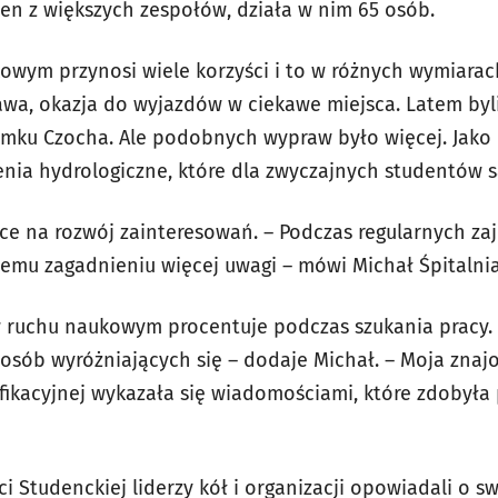
en z większych zespołów, działa w nim 65 osób.
kowym przynosi wiele korzyści i to w różnych wymiarac
awa, okazja do wyjazdów w ciekawe miejsca. Latem by
mku Czocha. Ale podobnych wypraw było więcej. Jako
enia hydrologiczne, które dla zwyczajnych studentów 
sce na rozwój zainteresowań. – Podczas regularnych zaj
mu zagadnieniu więcej uwagi – mówi Michał Śpitalnia
w ruchu naukowym procentuje podczas szukania pracy.
osób wyróżniających się – dodaje Michał. – Moja znaj
ikacyjnej wykazała się wiadomościami, które zdobył
i Studenckiej liderzy kół i organizacji opowiadali o 