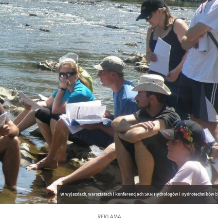
W wyjazdach, warsztatach i konferencjach SKN Hydrologów i Hydrotechników bier
REKLAMA