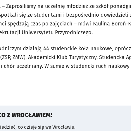
. – Zaprosiliśmy na uczelnię młodzież ze szkół ponadg
potkali się ze studentami i bezpośrednio dowiedzieli si
denci spędzają czas po zajęciach – mówi Paulina Boroń-
Rekrutacji Uniwersytetu Przyrodniczego.
odniczym działają 44 studenckie koła naukowe, oprócz
(ZSP, ZMW), Akademicki Klub Turystyczny, Studencka Ag
 i chór uczelniany. W sumie w studencki ruch naukow
CO Z WROCŁAWIEM!
wiedzieć, co dzieje się we Wrocławiu.