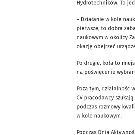
Hydrotechników. To jed
– Działanie w kole nau
pierwsze, to dobra zab
naukowym w okolicy Za
okazję obejrzeć urządz
Po drugie, koła to miej
na poświęcenie wybrane
Poza tym, działalność 
CV pracodawcy szukają 
podczas rozmowy kwalif
w kole naukowym.
Podczas Dnia Aktywnośc