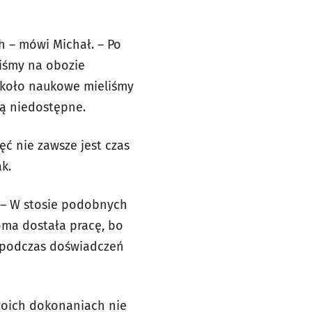
h – mówi Michał. – Po
liśmy na obozie
 koło naukowe mieliśmy
są niedostępne.
ęć nie zawsze jest czas
k.
 – W stosie podobnych
oma dostała pracę, bo
a podczas doświadczeń
swoich dokonaniach nie