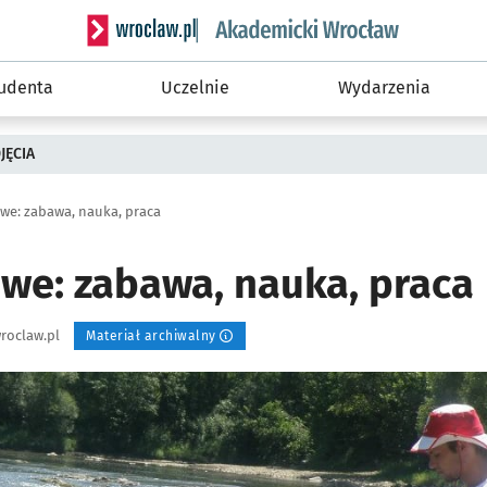
Serwis informacyjny wroclaw.pl podserwis: Akade
tudenta
Uczelnie
Wydarzenia
JĘCIA
we: zabawa, nauka, praca
we: zabawa, nauka, praca
roclaw.pl
Materiał archiwalny