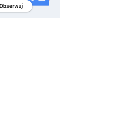
profil
google news
serwisu wroclaw.pl
Obserwuj