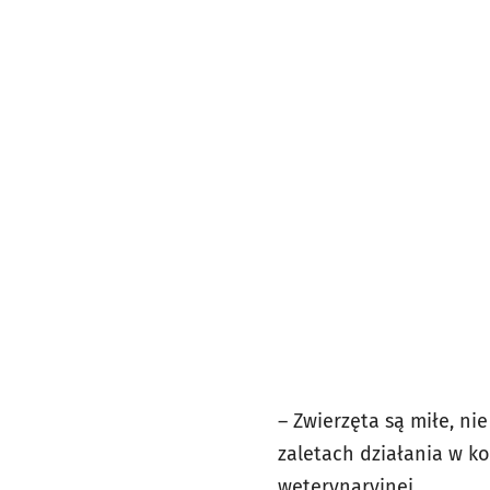
– Zwierzęta są miłe, ni
zaletach działania w k
weterynaryjnej.