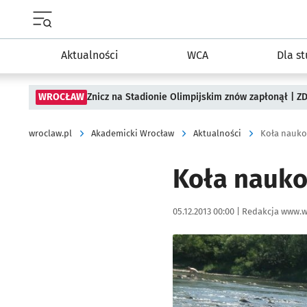
Menu główne portalu wroclaw.pl
Aktualności
WCA
Dla s
WROCŁAW
Znicz na Stadionie Olimpijskim znów zapłonął | ZD
wroclaw.pl
Akademicki Wrocław
Aktualności
Koła nauko
Koła nauko
Data publikacji:
Autor:
05.12.2013 00:00 |
Redakcja www.w
Kliknij, aby powiększyć