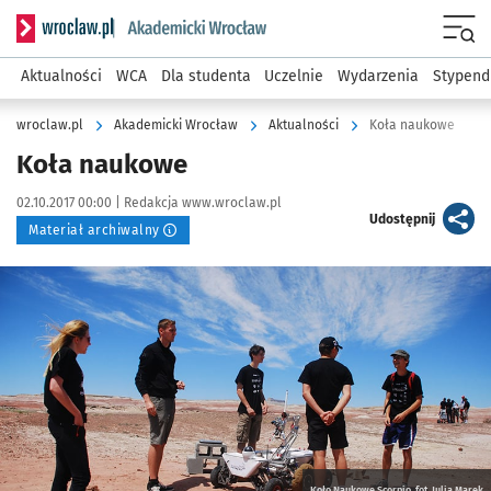
Serwis informacyjny wroclaw.pl podserwis: Akademicki Wro
Men
Aktualności
WCA
Dla studenta
Uczelnie
Wydarzenia
Stypend
wroclaw.pl
Akademicki Wrocław
Aktualności
Koła naukowe
Koła naukowe
Data publikacji:
Autor:
02.10.2017 00:00 |
Redakcja www.wroclaw.pl
artykuł
Udostępnij
Materiał archiwalny
Kliknij, aby powiększyć
Koło Naukowe Scorpio, fot. Julia Marek