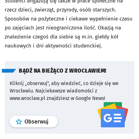
Studenci angażują się także w prace społeczne na
rzecz dzieci, zwierząt, przyrody, osób starszych.
Sposobów na pożyteczne i ciekawe wypełnienie czasu
po zajęciach jest nieograniczona ilość. Okazją na
znalezienie czegoś dla siebie są m.in. giełdy kół
naukowych i dni aktywności studenckiej.
BĄDŹ NA BIEŻĄCO Z WROCŁAWIEM!
Kliknij „obserwuj”, aby wiedzieć, co dzieje się we
Wrocławiu.
Najciekawsze wiadomości z
www.wroclaw.pl znajdziesz w Google News!
profil
google news
serwisu wroclaw
Obserwuj