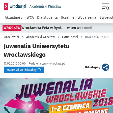
Serwis informacyjny wroclaw.pl podserwis: Akademicki Wro
Men
Aktualności
WCA
Dla studenta
Uczelnie
Wydarzenia
Stypend
WROCŁAW
Wrocławska Feta w Rynku - w ten weekend!
wroclaw.pl
Akademicki Wrocław
Aktualności
Juwenalia Uniwersy
Juwenalia Uniwersytetu
Wrocławskiego
Data publikacji:
Autor:
17.05.2016 00:00 |
Redakcja www.wroclaw.pl
artykuł
Udostępnij
Materiał archiwalny
Kliknij, aby powiększyć