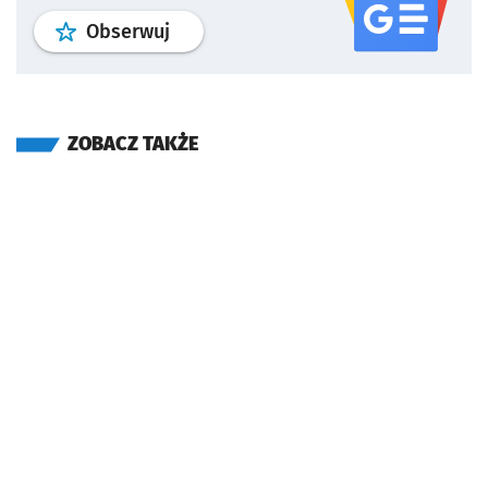
profil
google news
serwisu wroclaw
Obserwuj
ZOBACZ TAKŻE