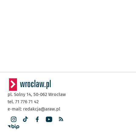
pl. Solny 14,
50-062
Wrocław
tel. 71 776 71 42
e-mail:
redakcja@araw.pl