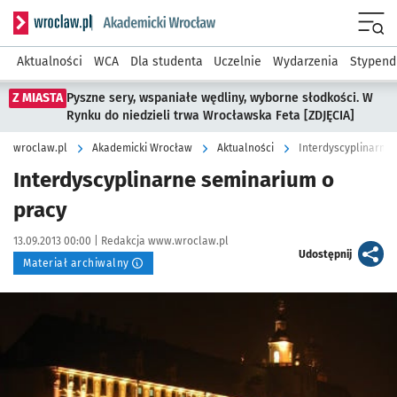
Serwis informacyjny wroclaw.pl podserwis: Akademicki Wro
Men
Aktualności
WCA
Dla studenta
Uczelnie
Wydarzenia
Stypend
Z MIASTA
Pyszne sery, wspaniałe wędliny, wyborne słodkości. W
Rynku do niedzieli trwa Wrocławska Feta [ZDJĘCIA]
wroclaw.pl
Akademicki Wrocław
Aktualności
Interdyscyplinarne
Interdyscyplinarne seminarium o
pracy
Data publikacji:
Autor:
13.09.2013 00:00 |
Redakcja www.wroclaw.pl
artykuł
Udostępnij
Materiał archiwalny
Kliknij, aby powiększyć