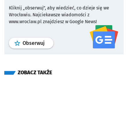
Kliknij „obserwuj”, aby wiedzieć, co dzieje się we
Wrocławiu.
Najciekawsze wiadomości z
www.wroclaw.pl znajdziesz w Google News!
profil
google news
serwisu wroclaw
Obserwuj
ZOBACZ TAKŻE