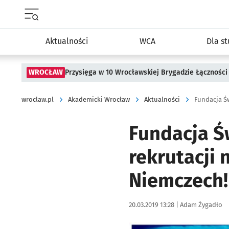
Menu główne portalu wroclaw.pl
Aktualności
WCA
Dla s
WROCŁAW
Przysięga w 10 Wrocławskiej Brygadzie Łączności
wroclaw.pl
Akademicki Wrocław
Aktualności
Fundacja Ś
rekrutacji
Niemczech!
Data publikacji:
Autor:
20.03.2019 13:28 |
Adam Żygadło
Kliknij, aby powiększyć