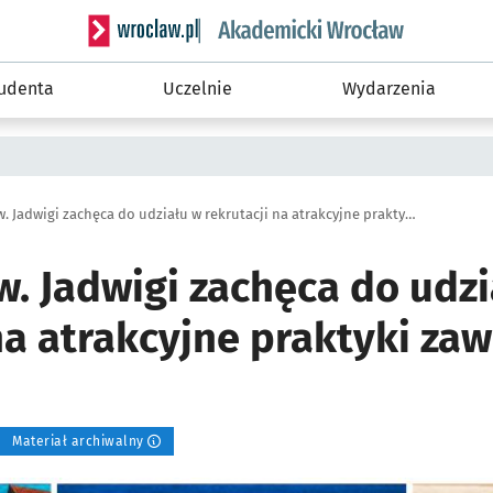
Serwis informacyjny wroclaw.pl podserwis: Akade
tudenta
Uczelnie
Wydarzenia
Fundacja Św. Jadwigi zachęca do udziału w rekrutacji na atrakcyjne praktyki zawodowe w Niemczech!
w. Jadwigi zachęca do udz
 na atrakcyjne praktyki z
Materiał archiwalny