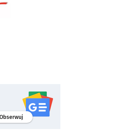
profil
google news
serwisu wroclaw.pl
Obserwuj