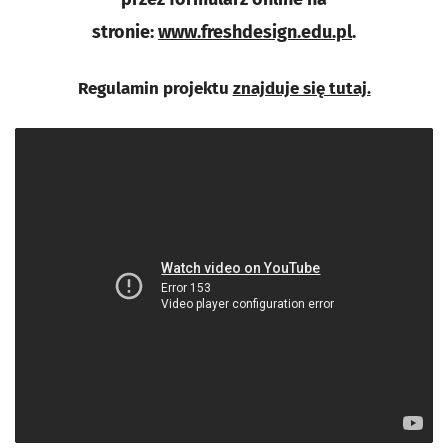
stronie:
www.freshdesign.edu.pl
.
Regulamin projektu
znajduje się tutaj.