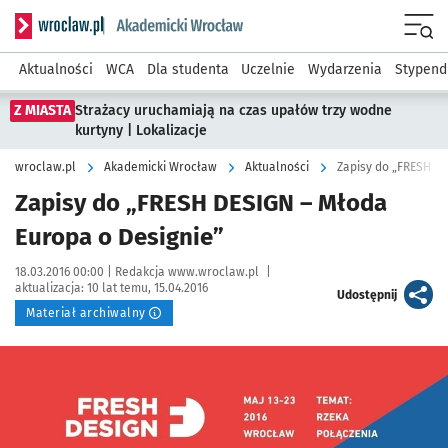
Serwis informacyjny wroclaw.pl podserwis: Akademicki Wro
Men
Aktualności
WCA
Dla studenta
Uczelnie
Wydarzenia
Stypend
Z MIASTA
Strażacy uruchamiają na czas upałów trzy wodne
kurtyny | Lokalizacje
wroclaw.pl
Akademicki Wrocław
Aktualności
Zapisy do „FRESH DE
Zapisy do „FRESH DESIGN – Młoda
Europa o Designie”
Data publikacji:
Autor:
18.03.2016 00:00 |
Redakcja www.wroclaw.pl
|
aktualizacja:
10 lat temu, 15.04.2016
artykuł
Udostępnij
Materiał archiwalny
Kliknij, aby powiększyć