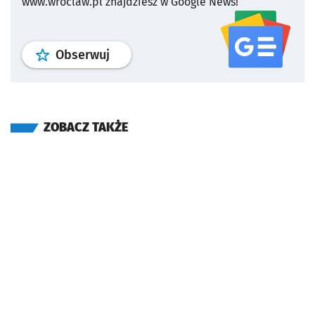
www.wroclaw.pl znajdziesz w Google News!
profil
google news
serwisu wroclaw
Obserwuj
ZOBACZ TAKŻE