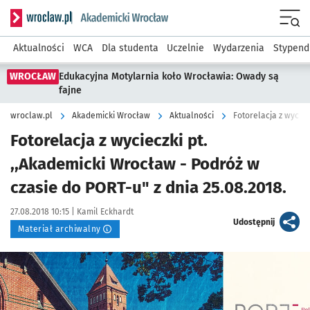
Serwis informacyjny wroclaw.pl podserwis: Akademicki Wro
Men
Aktualności
WCA
Dla studenta
Uczelnie
Wydarzenia
Stypend
WROCŁAW
Edukacyjna Motylarnia koło Wrocławia: Owady są
fajne
wroclaw.pl
Akademicki Wrocław
Aktualności
Fotorelacja z wycieczki pt.
,,Akademicki Wrocław - Podróż w
czasie do PORT-u" z dnia 25.08.2018.
Data publikacji:
Autor:
27.08.2018 10:15 |
Kamil Eckhardt
artykuł
Udostępnij
Materiał archiwalny
Kliknij, aby powiększyć