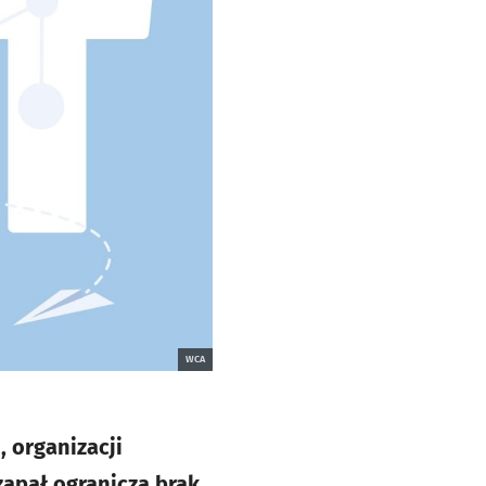
WCA
 organizacji
zapał ogranicza brak