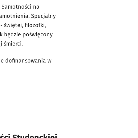
w Samotności na
amotnienia. Specjalny
więtej, filozofki,
ok będzie poświęcony
j śmierci.
ie dofinansowania w
ci Studenckiej