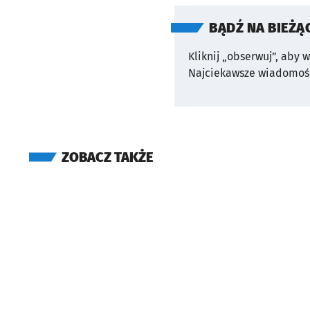
BĄDŹ NA BIEŻĄ
Kliknij „obserwuj”, aby 
Najciekawsze wiadomośc
ZOBACZ TAKŻE