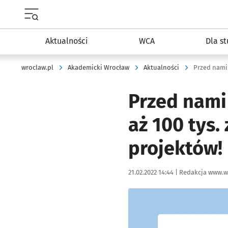
Menu główne portalu wroclaw.pl
Aktualności
WCA
Dla s
wroclaw.pl
Akademicki Wrocław
Aktualności
Przed nami
aż 100 tys.
projektów!
Data publikacji:
Autor:
21.02.2022 14:44 |
Redakcja www.w
Kliknij, aby powiększyć