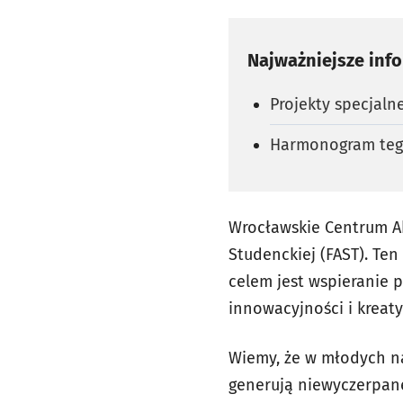
Najważniejsze inf
Projekty specjaln
Harmonogram tego
Wrocławskie Centrum Ak
Studenckiej (FAST). Ten
celem jest wspieranie 
innowacyjności i kreat
Wiemy, że w młodych n
generują niewyczerpan