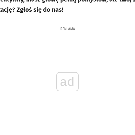
zację? Zgłoś się do nas!
REKLAMA
ad