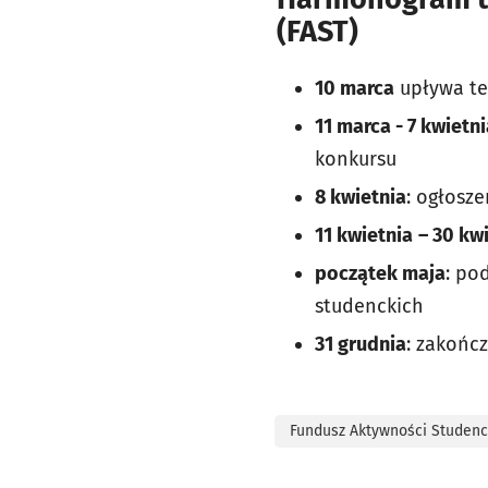
(FAST)
10 marca
upływa te
11 marca - 7 kwietn
konkursu
8 kwietnia
: ogłosz
11 kwietnia
– 30 kwi
początek maja
: po
studenckich
31 grudnia
: zakończ
Fundusz Aktywności Studenc