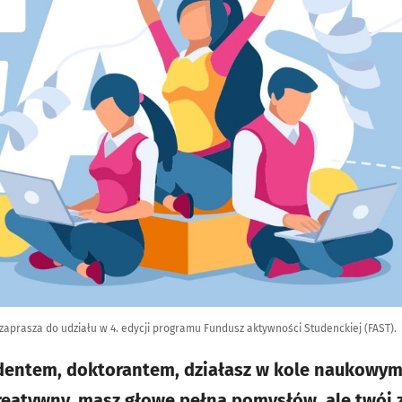
prasza do udziału w 4. edycji programu Fundusz aktywności Studenckiej (FAST).
dentem, doktorantem, działasz w kole naukowym,
kreatywny, masz głowę pełną pomysłów, ale twój 