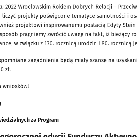
oku 2022 Wrocławskim Rokiem Dobrych Relacji – Przeci
liczyć projekty poświęcone tematyce samotności i os
nież projektowi inspirowanemu postacią Edyty Stein - ś
 sposób pragniemy zwrócić uwagę na fakt, iż bieżący r
nce, w związku z 130. rocznicą urodzin i 80. rocznicą je
wspomniane zagadnienia będą miały szansę na uzyskan
0 zł.
a wniosków!
e
iedzialnych za Program
gorocznej edycji Funduszu Aktywnoś