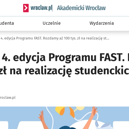
Serwis informacyjny wroclaw.pl podserwis: Akade
tudenta
Uczelnie
Wydarzenia
Przed nami 4. edycja Programu FAST. Rozdamy aż 100 tys. zł na realizację studenckich projektów!
 4. edycja Programu FAST
 zł na realizację studencki
roclaw.pl