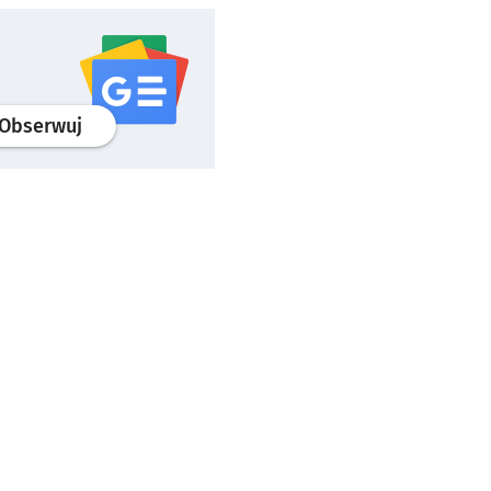
profil
google news
serwisu wroclaw.pl
Obserwuj