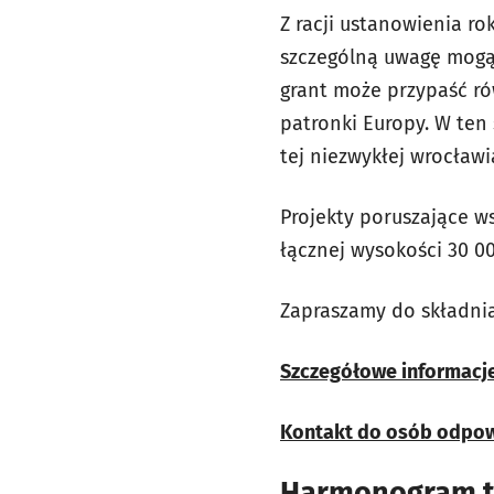
Z racji ustanowienia r
szczególną uwagę mogą 
grant może przypaść rów
patronki Europy. W ten
tej niezwykłej wrocławia
Projekty poruszające 
łącznej wysokości 30 00
Zapraszamy do składni
Szczegółowe informacj
Kontakt do osób odpow
Harmonogram te