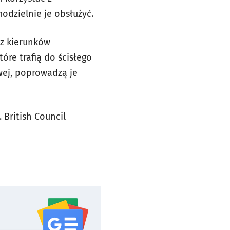
dzielnie je obsłużyć.
 z kierunków
óre trafią do ścisłego
wej, poprowadzą je
 British Council