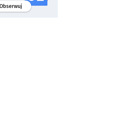
profil
google news
serwisu wroclaw.pl
Obserwuj