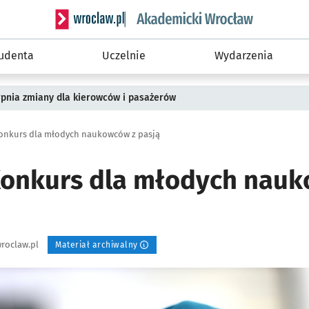
Serwis informacyjny wroclaw.pl podserwis: Akade
tudenta
Uczelnie
Wydarzenia
rpnia zmiany dla kierowców i pasażerów
onkurs dla młodych naukowców z pasją
onkurs dla młodych nauk
roclaw.pl
Materiał archiwalny