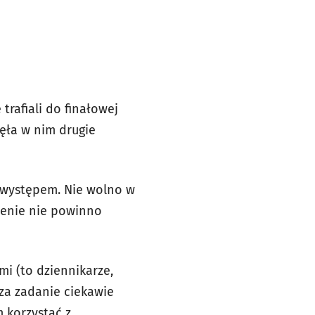
trafiali do finałowej
ęła w nim drugie
m występem. Nie wolno w
ienie nie powinno
i (to dziennikarze,
 za zadanie ciekawie
m korzystać z