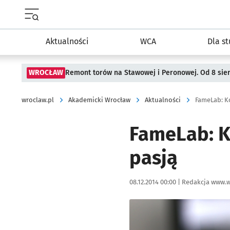
Menu główne portalu wroclaw.pl
Aktualności
WCA
Dla s
WROCŁAW
Remont torów na Stawowej i Peronowej. Od 8 sie
wroclaw.pl
Akademicki Wrocław
Aktualności
FameLab: K
FameLab: K
pasją
Data publikacji:
Autor:
08.12.2014 00:00 |
Redakcja www.w
Kliknij, aby powiększyć