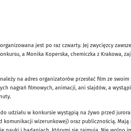
rganizowana jest po raz czwarty. Jej zwycięzcy zawsze 
konkursu, a Monika Koperska, chemiczka z Krakowa, zaj
 należy na adres organizatorów przesłać film ze swoi
ch nagrań filmowych, animacji, ani slajdów, a wystąp
nuty.
do udziału w konkursie wystąpią na żywo przed juroram
od komunikacji wizerunkowej) oraz publicznością. Mają
e nauki i badaniach, którymi się zajmują. Nie wolno i