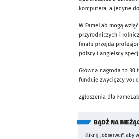
komputera, a jedyne do
W FameLab mogą wziąć u
przyrodniczych i rolnic
finału przejdą profesj
polscy i angielscy specja
Główna nagroda to 30 ty
funduje zwycięzcy vouc
Zgłoszenia dla FameLab
BĄDŹ NA BIEŻĄ
Kliknij „obserwuj”, aby 