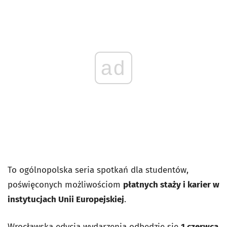
ad
To ogólnopolska seria spotkań dla studentów,
poświęconych możliwościom
płatnych staży i karier w
instytucjach Unii Europejskiej
.
Wrocławska edycja wydarzenia odbędzie się
1 czerwca