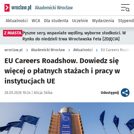
Serwis informacyjny wroclaw.pl podserwis: Akademicki Wro
Men
Aktualności
WCA
Dla studenta
Uczelnie
Wydarzenia
Stypend
Z MIASTA
Pyszne sery, wspaniałe wędliny, wyborne słodkości. W
Rynku do niedzieli trwa Wrocławska Feta [ZDJĘCIA]
wroclaw.pl
Akademicki Wrocław
Aktualności
EU Careers Roadsho
EU Careers Roadshow. Dowiedz się
więcej o płatnych stażach i pracy w
instytucjach UE
Data publikacji:
Autor:
artykuł
28.05.2026 10:24 |
Alicja Skiba
Udostępnij
Kliknij, aby powiększyć