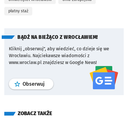
płatny staż
BĄDŹ NA BIEŻĄCO Z WROCŁAWIEM!
Kliknij „obserwuj”, aby wiedzieć, co dzieje się we
Wrocławiu.
Najciekawsze wiadomości z
www.wroclaw.pl znajdziesz w Google News!
profil
google news
serwisu wroclaw
Obserwuj
ZOBACZ TAKŻE