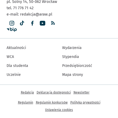
pl. Solny 14,
50-062
Wrocław
tel. 71 776 71 42
e-mail:
redakcja@araw.pl
Aktualności
Wydarzenia
WCA
Stypendia
Dla studenta
Przedsiębiorczość
Uczelnie
Mapa strony
Inne informacje
Redakcja
Deklaracja dostępności
Newsletter
Regulamin
Regulamin konkursów
Polityka prywatności
Ustawienia cookies