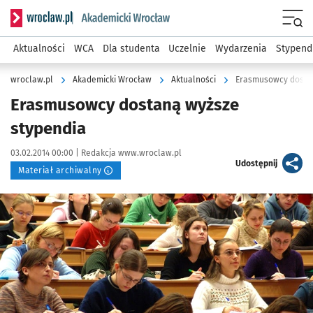
Serwis informacyjny wroclaw.pl podserwis: Akademicki Wro
Men
Aktualności
WCA
Dla studenta
Uczelnie
Wydarzenia
Stypend
wroclaw.pl
Akademicki Wrocław
Aktualności
Erasmusowcy dostan
Erasmusowcy dostaną wyższe
stypendia
Data publikacji:
Autor:
03.02.2014 00:00 |
Redakcja www.wroclaw.pl
artykuł
Udostępnij
Materiał archiwalny
Kliknij, aby powiększyć