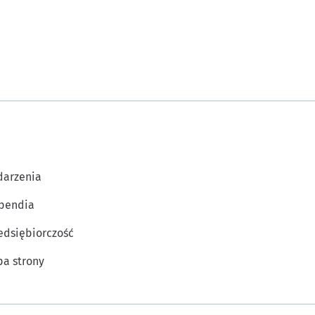
arzenia
pendia
edsiębiorczość
a strony