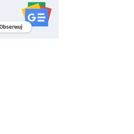
profil
google news
serwisu wroclaw.pl
Obserwuj