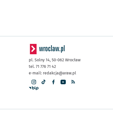
pl. Solny 14,
50-062
Wrocław
tel. 71 776 71 42
e-mail:
redakcja@araw.pl