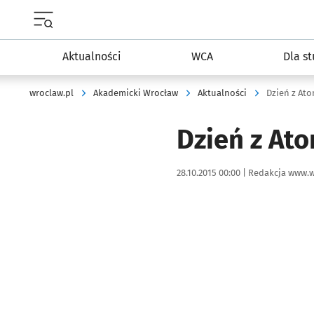
Menu główne portalu wroclaw.pl
Aktualności
WCA
Dla s
wroclaw.pl
Akademicki Wrocław
Aktualności
Dzień z At
Dzień z At
Data publikacji:
Autor:
28.10.2015 00:00 |
Redakcja www.w
Kliknij, aby powiększyć