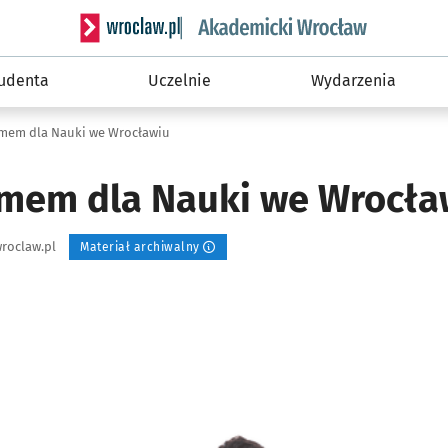
Serwis informacyjny wroclaw.pl podserwis: Akade
tudenta
Uczelnie
Wydarzenia
omem dla Nauki we Wrocławiu
omem dla Nauki we Wrocła
roclaw.pl
Materiał archiwalny