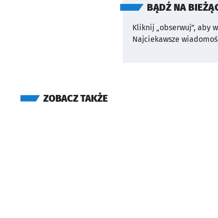
BĄDŹ NA BIEŻĄ
Kliknij „obserwuj”, aby 
Najciekawsze wiadomośc
ZOBACZ TAKŻE