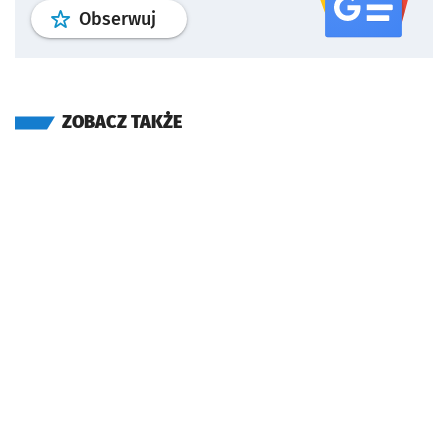
profil
google news
serwisu wroclaw
Obserwuj
ZOBACZ TAKŻE