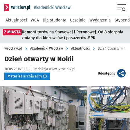
Serwis informacyjny wroclaw.pl podserwis: Akademicki Wro
Men
Aktualności
WCA
Dla studenta
Uczelnie
Wydarzenia
Stypend
Z MIASTA
Remont torów na Stawowej i Peronowej. Od 8 sierpnia
zmiany dla kierowców i pasażerów MPK
wroclaw.pl
Akademicki Wrocław
Aktualności
Dzień otwarty w Nok
Dzień otwarty w Nokii
Data publikacji:
Autor:
30.05.2016 00:00 |
Redakcja www.wroclaw.pl
artykuł
Udostępnij
Materiał archiwalny
Kliknij, aby powiększyć