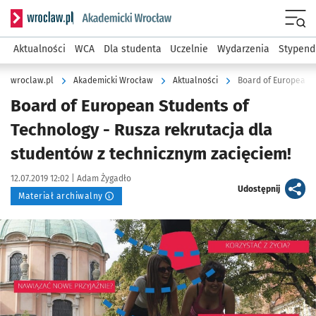
Serwis informacyjny wroclaw.pl podserwis: Akademicki Wro
Men
Aktualności
WCA
Dla studenta
Uczelnie
Wydarzenia
Stypend
wroclaw.pl
Akademicki Wrocław
Aktualności
Board of European Students of
Technology - Rusza rekrutacja dla
studentów z technicznym zacięciem!
Data publikacji:
Autor:
12.07.2019 12:02 |
Adam Żygadło
artykuł
Udostępnij
Materiał archiwalny
Kliknij, aby powiększyć