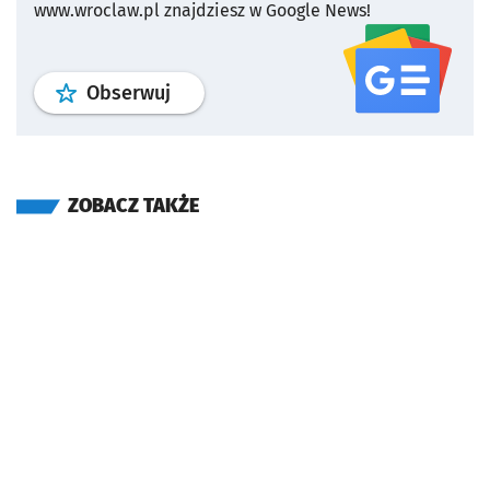
www.wroclaw.pl znajdziesz w Google News!
profil
google news
serwisu wroclaw
Obserwuj
ZOBACZ TAKŻE