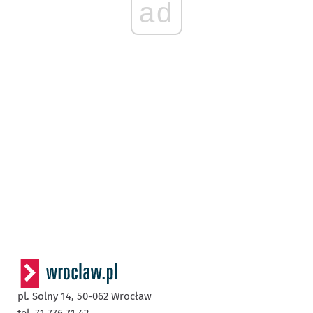
ad
pl. Solny 14,
50-062
Wrocław