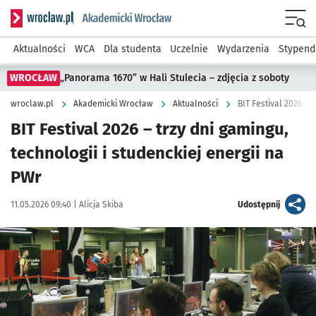
Serwis informacyjny wroclaw.pl podserwis: Akademicki Wro
Men
Aktualności
WCA
Dla studenta
Uczelnie
Wydarzenia
Stypend
WROCŁAW
„Panorama 1670” w Hali Stulecia – zdjęcia z soboty
wroclaw.pl
Akademicki Wrocław
Aktualności
BIT Festival 2026 – 
BIT Festival 2026 – trzy dni gamingu,
technologii i studenckiej energii na
PWr
Data publikacji:
Autor:
artykuł
11.05.2026 09:40 |
Alicja Skiba
Udostępnij
Kliknij, aby powiększyć