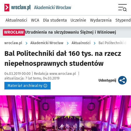
Serwis informacyjny wroclaw.pl podserwis: Akademicki Wro
Men
Aktualności
WCA
Dla studenta
Uczelnie
Wydarzenia
Stypend
WROCŁAW
Utrudnienia na skrzyżowaniu Ślężnej i Wiśniowej
wroclaw.pl
Akademicki Wrocław
Aktualności
Bal Politechniki da
Bal Politechniki dał 160 tys. na rzecz
niepełnosprawnych studentów
Data publikacji:
Autor:
04.03.2019 00:00 |
Redakcja www.wroclaw.pl
|
aktualizacja:
7 lat temu, 04.03.2019
artykuł
Udostępnij
Materiał archiwalny
Kliknij, aby powiększyć