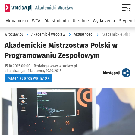
Serwis informacyjny wroclaw.pl podserwis: Akademicki Wro
Men
Aktualności
WCA
Dla studenta
Uczelnie
Wydarzenia
Stypend
wroclaw.pl
Akademicki Wrocław
Aktualności
Akademickie Mistrz
Akademickie Mistrzostwa Polski w
Programowaniu Zespołowym
Data publikacji:
Autor:
15.10.2015 00:00 |
Redakcja www.wroclaw.pl
|
aktualizacja:
11 lat temu, 19.10.2015
artykuł
Udostępnij
Materiał archiwalny
Kliknij, aby powiększyć