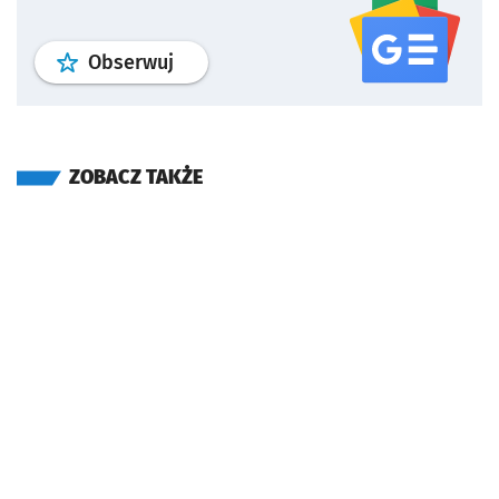
profil
google news
serwisu wroclaw
Obserwuj
ZOBACZ TAKŻE