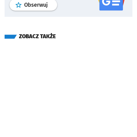
profil
google news
serwisu wroclaw
Obserwuj
ZOBACZ TAKŻE