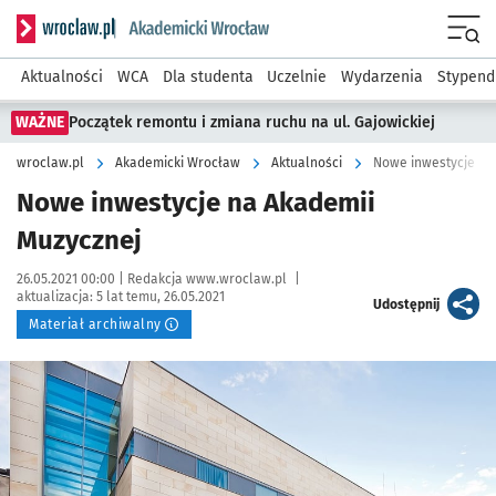
Serwis informacyjny wroclaw.pl podserwis: Akademicki Wro
Men
Aktualności
WCA
Dla studenta
Uczelnie
Wydarzenia
Stypend
WAŻNE
Początek remontu i zmiana ruchu na ul. Gajowickiej
wroclaw.pl
Akademicki Wrocław
Aktualności
Nowe inwestycje na
Nowe inwestycje na Akademii
Muzycznej
Data publikacji:
Autor:
26.05.2021 00:00 |
Redakcja www.wroclaw.pl
|
aktualizacja:
5 lat temu, 26.05.2021
artykuł
Udostępnij
Materiał archiwalny
Kliknij, aby powiększyć