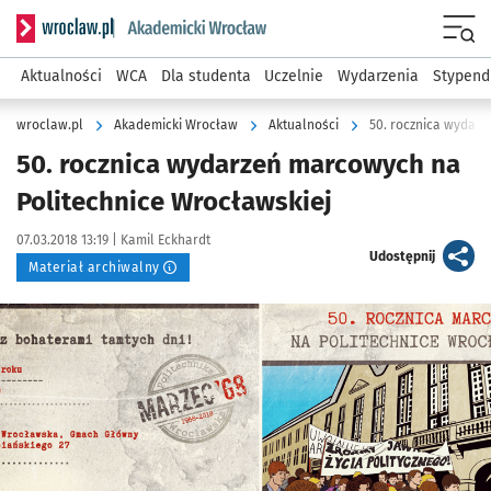
Serwis informacyjny wroclaw.pl podserwis: Akademicki Wro
Men
Aktualności
WCA
Dla studenta
Uczelnie
Wydarzenia
Stypend
wroclaw.pl
Akademicki Wrocław
Aktualności
50. rocznica wydar
50. rocznica wydarzeń marcowych na
Politechnice Wrocławskiej
Data publikacji:
Autor:
07.03.2018 13:19 |
Kamil Eckhardt
artykuł
Udostępnij
Materiał archiwalny
Kliknij, aby powiększyć