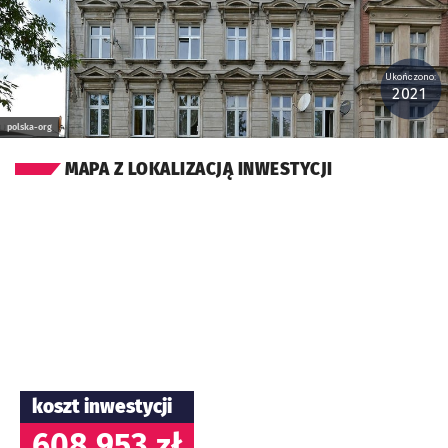
Ukończono:
2021
polska-org
MAPA Z LOKALIZACJĄ INWESTYCJI
koszt inwestycji
608 953 zł