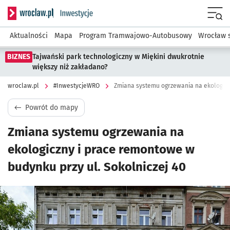
Serwis informacyjny wroclaw.pl podserwis: #InwestycjeWRO 
Menu
Aktualności
Mapa
Program Tramwajowo-Autobusowy
Wrocław 
BIZNES
Tajwański park technologiczny w Miękini dwukrotnie
większy niż zakładano?
wroclaw.pl
#InwestycjeWRO
Powrót do mapy
Zmiana systemu ogrzewania na
ekologiczny i prace remontowe w
budynku przy ul. Sokolniczej 40
Kliknij, aby powiększyć