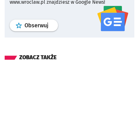
www.wroclaw.pl znajdziesz w Google News!
profil
google news
serwisu wroclaw
Obserwuj
ZOBACZ TAKŻE