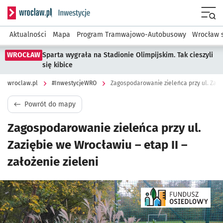
Serwis informacyjny wroclaw.pl podserwis: #InwestycjeWRO 
Menu
Aktualności
Mapa
Program Tramwajowo-Autobusowy
Wrocław 
WROCŁAW
Sparta wygrała na Stadionie Olimpijskim. Tak cieszyli
się kibice
wroclaw.pl
#InwestycjeWRO
Powrót do mapy
Zagospodarowanie zieleńca przy ul.
Zaziębie we Wrocławiu – etap II –
założenie zieleni
Kliknij, aby powiększyć