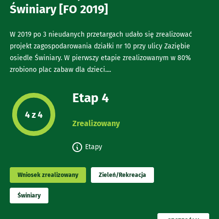
Świniary [FO 2019]
W 2019 po 3 nieudanych przetargach udało się zrealizować
projekt zagospodarowania działki nr 10 przy ulicy Zaziębie
osiedle Świniary. W pierwszy etapie zrealizowanym w 80%
zrobiono plac zabaw dla dzieci....
Etap 4
Etap projektu:
4 z 4
Zrealizowany
Etapy
Wniosek zrealizowany
Zieleń/Rekreacja
Świniary