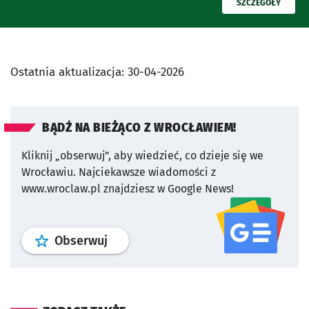
PRZECZYTAJ
SZCZEGÓŁY
Ostatnia aktualizacja:
30-04-2026
BĄDŹ NA BIEŻĄCO Z WROCŁAWIEM!
Kliknij „obserwuj”, aby wiedzieć, co dzieje się we
Wrocławiu.
Najciekawsze wiadomości z
www.wroclaw.pl znajdziesz w Google News!
profil
google news
serwisu wroclaw
Obserwuj