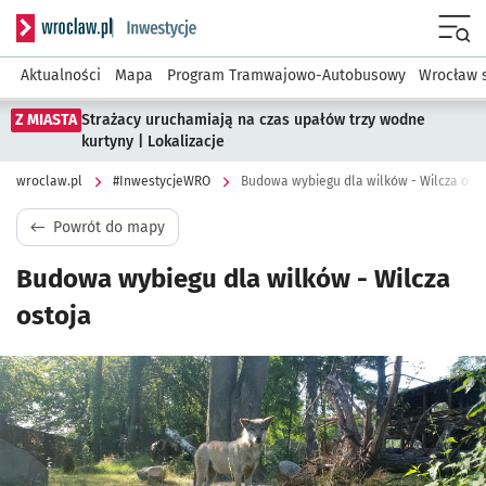
Serwis informacyjny wroclaw.pl podserwis: #InwestycjeWRO 
Menu
Aktualności
Mapa
Program Tramwajowo-Autobusowy
Wrocław 
Z MIASTA
Strażacy uruchamiają na czas upałów trzy wodne
kurtyny | Lokalizacje
wroclaw.pl
#InwestycjeWRO
Budowa wybiegu dla wilków - Wilcza osto
Powrót do mapy
Budowa wybiegu dla wilków - Wilcza
ostoja
Kliknij, aby zobaczyć galerię
Kliknij, aby powiększyć