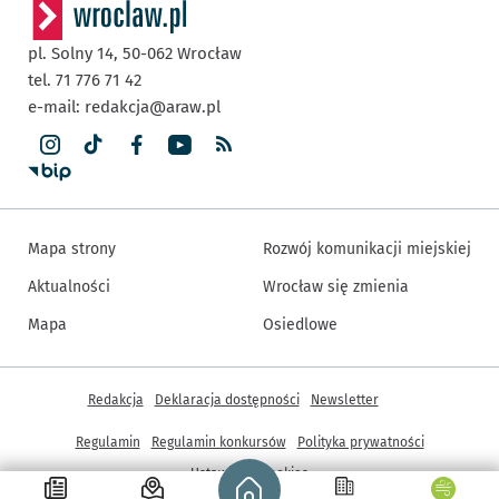
pl. Solny 14,
50-062
Wrocław
tel. 71 776 71 42
e-mail:
redakcja@araw.pl
Mapa strony
Rozwój komunikacji miejskiej
Aktualności
Wrocław się zmienia
Mapa
Osiedlowe
Inne informacje
Redakcja
Deklaracja dostępności
Newsletter
Regulamin
Regulamin konkursów
Polityka prywatności
Strona główna - wroclaw.pl
Ustawienia cookies