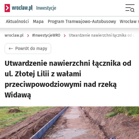
Serwis informacyjny wroclaw.pl podserwis: #InwestycjeWRO 
Menu
Aktualności
Mapa
Program Tramwajowo-Autobusowy
Wrocław 
wroclaw.pl
#InwestycjeWRO
Powrót do mapy
Utwardzenie nawierzchni łącznika od
ul. Złotej Lilii z wałami
przeciwpowodziowymi nad rzeką
Widawą
Kliknij, aby powiększyć