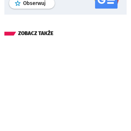
profil
google news
serwisu wroclaw
Obserwuj
ZOBACZ TAKŻE