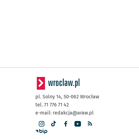
pl. Solny 14,
50-062
Wrocław
tel. 71 776 71 42
e-mail:
redakcja@araw.pl