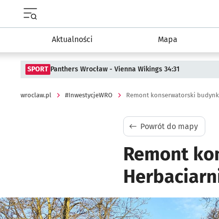
Menu główne portalu wroclaw.pl
Aktualności
Mapa
SPORT
Panthers Wrocław - Vienna Wikings 34:31
wroclaw.pl
#InwestycjeWRO
Powrót do mapy
Remont kon
Herbaciarn
Kliknij, aby powiększyć