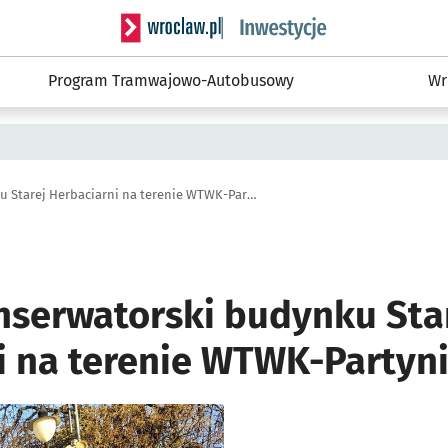
Serwis informacyjny wroclaw.pl podserwis: #
Program Tramwajowo-Autobusowy
Wr
Remont konserwatorski budynku Starej Herbaciarni na terenie WTWK-Partynice
serwatorski budynku Sta
i na terenie WTWK-Partyn