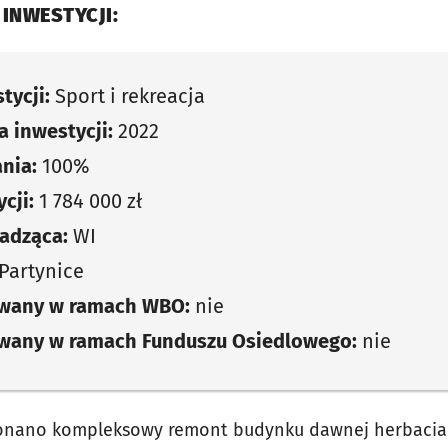
 INWESTYCJI:
tycji:
Sport i rekreacja
 inwestycji:
2022
nia:
100%
cji:
1 784 000 zł
adząca:
WI
Partynice
owany w ramach WBO:
nie
owany w ramach Funduszu Osiedlowego:
nie
onano kompleksowy remont budynku dawnej herbaciar