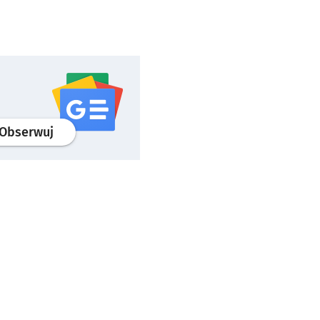
profil
google news
serwisu wroclaw.pl
Obserwuj