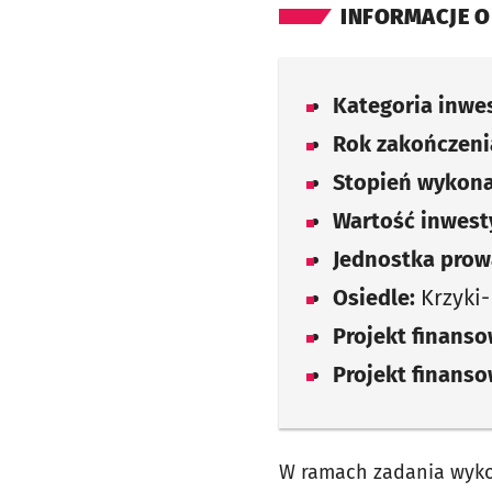
INFORMACJE O
Kategoria inwes
Rok zakończenia
Stopień wykona
Wartość inwesty
Jednostka prow
Osiedle:
Krzyki-
Projekt finans
Projekt finans
W ramach zadania wyk