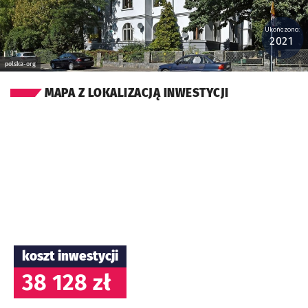
Ukończono:
2021
polska-org
MAPA Z LOKALIZACJĄ INWESTYCJI
koszt inwestycji
38 128 zł