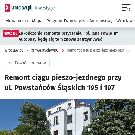
Serwis informacyjny wroclaw.pl podserwis: #InwestycjeWRO 
Menu
Aktualności
Mapa
Program Tramwajowo-Autobusowy
Wrocław 
WAŻNE
Zakończenie remontu przystanku "pl. Jana Pawła II".
Autobusy będą się tam znowu zatrzymywać
wroclaw.pl
#InwestycjeWRO
Remont ciągu pieszo-jezdnego przy ul. Po
Powrót do mapy
Remont ciągu pieszo-jezdnego przy
ul. Powstańców Śląskich 195 i 197
Kliknij, aby powiększyć