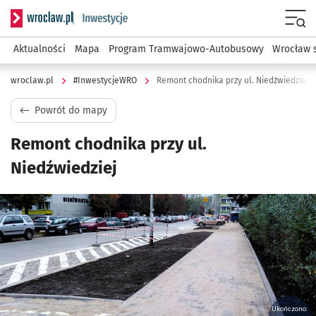
Serwis informacyjny wroclaw.pl podserwis: #InwestycjeWRO 
Menu
Aktualności
Mapa
Program Tramwajowo-Autobusowy
Wrocław 
wroclaw.pl
#InwestycjeWRO
Remont chodnika przy ul. Niedźwiedziej
Powrót do mapy
Remont chodnika przy ul.
Niedźwiedziej
Kliknij, aby powiększyć
Ukończono: