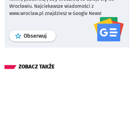
Wrocławiu.
Najciekawsze wiadomości z
www.wroclaw.pl znajdziesz w Google News!
profil
google news
serwisu wroclaw
Obserwuj
ZOBACZ TAKŻE