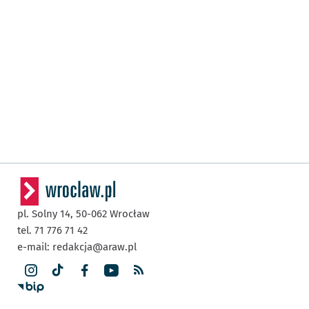
pl. Solny 14,
50-062
Wrocław
tel. 71 776 71 42
e-mail:
redakcja@araw.pl