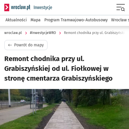
Serwis informacyjny wroclaw.pl podserwis: #InwestycjeWRO 
Menu
Aktualności
Mapa
Program Tramwajowo-Autobusowy
Wrocław 
wroclaw.pl
#InwestycjeWRO
Powrót do mapy
Remont chodnika przy ul.
Grabiszyńskiej od ul. Fiołkowej w
stronę cmentarza Grabiszyńskiego
Kliknij, aby powiększyć