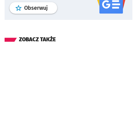
profil
google news
serwisu wroclaw
Obserwuj
ZOBACZ TAKŻE