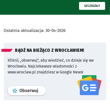
PRZECZYTAJ
SZCZEGÓŁY
Ostatnia aktualizacja:
30-04-2026
BĄDŹ NA BIEŻĄCO Z WROCŁAWIEM!
Kliknij „obserwuj”, aby wiedzieć, co dzieje się we
Wrocławiu.
Najciekawsze wiadomości z
www.wroclaw.pl znajdziesz w Google News!
profil
google news
serwisu wroclaw
Obserwuj