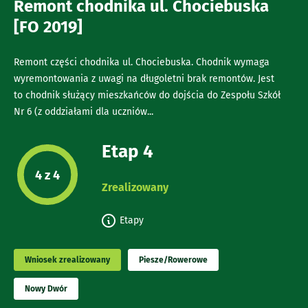
Remont chodnika ul. Chociebuska
[FO 2019]
Remont części chodnika ul. Chociebuska. Chodnik wymaga
wyremontowania z uwagi na długoletni brak remontów. Jest
to chodnik służący mieszkańców do dojścia do Zespołu Szkół
Nr 6 (z oddziałami dla uczniów...
Etap 4
Etap projektu:
4 z 4
Zrealizowany
Etapy
Wniosek zrealizowany
Piesze/Rowerowe
Nowy Dwór