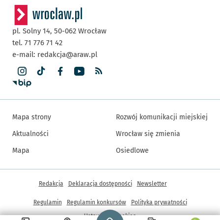
pl. Solny 14,
50-062
Wrocław
tel. 71 776 71 42
e-mail:
redakcja@araw.pl
Mapa strony
Rozwój komunikacji miejskiej
Aktualności
Wrocław się zmienia
Mapa
Osiedlowe
Inne informacje
Redakcja
Deklaracja dostępności
Newsletter
Regulamin
Regulamin konkursów
Polityka prywatności
Strona główna - wroclaw.pl
Ustawienia cookies