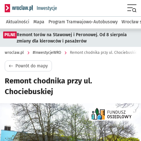
Serwis informacyjny wroclaw.pl podserwis: #InwestycjeWRO 
Menu
Aktualności
Mapa
Program Tramwajowo-Autobusowy
Wrocław 
PILNE
Remont torów na Stawowej i Peronowej. Od 8 sierpnia
zmiany dla kierowców i pasażerów
wroclaw.pl
#InwestycjeWRO
Remont chodnika przy ul. Chociebuskiej
Powrót do mapy
Remont chodnika przy ul.
Chociebuskiej
Kliknij, aby powiększyć