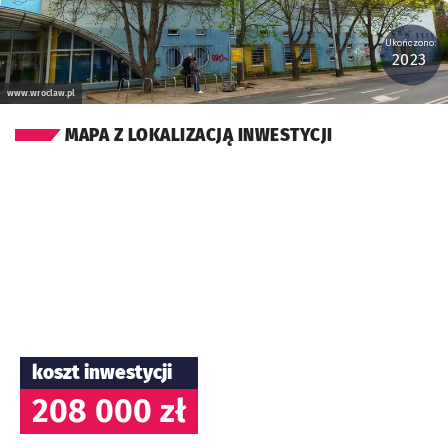
Ukończono:
2023
www.wroclaw.pl
MAPA Z LOKALIZACJĄ INWESTYCJI
koszt inwestycji
208 000 zł